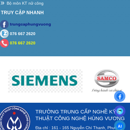
Bộ môn KT nữ công
TRUY CẬP NHANH
trungcaphungvuong
076 667 2620
076 667 2620
TRƯỜNG TRUNG CẤP NGHỀ KỸ
THUẬT CÔNG NGHỆ HÙNG VƯƠNG
Địa chỉ : 161 - 165 Nguyễn Chí Thanh, Phường