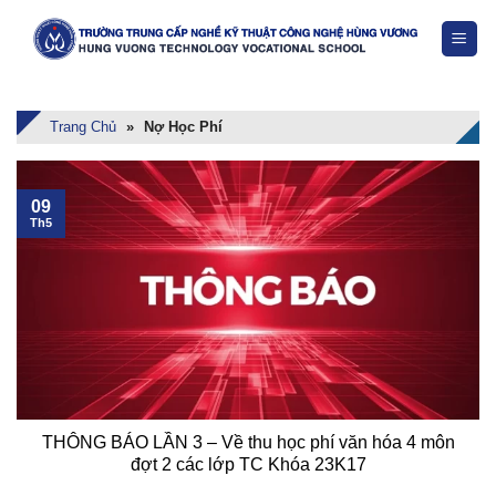
Skip
to
content
Trang Chủ
»
Nợ Học Phí
09
Th5
THÔNG BÁO LẦN 3 – Về thu học phí văn hóa 4 môn
đợt 2 các lớp TC Khóa 23K17