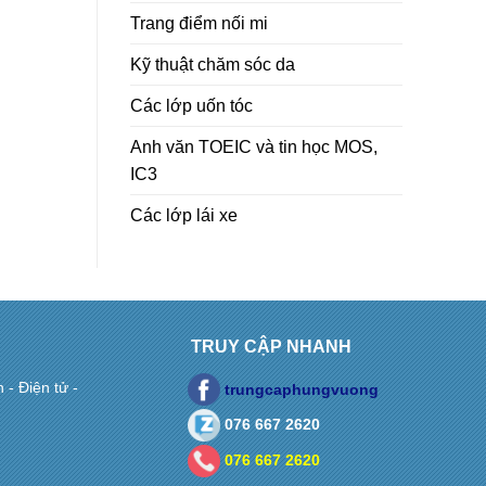
Trang điểm nối mi
Kỹ thuật chăm sóc da
Các lớp uốn tóc
Anh văn TOEIC và tin học MOS,
IC3
Các lớp lái xe
TRUY CẬP NHANH
- Điện tử -
trungcaphungvuong
076 667 2620
076 667 2620