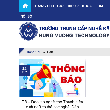
Skip
TRANG CHỦ
GIỚI THIỆU
KHOA/TT/BM
to
content
NỘI BỘ
Trang Chủ
»
Hàn
12
Th2
TB – Đào tạo nghề cho Thanh niên
xuất ngũ có thẻ học nghề, Dân