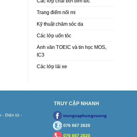
Các lớp chải bới bím tóc
Trang điểm nối mi
Kỹ thuật chăm sóc da
Các lớp uốn tóc
Anh văn TOEIC và tin học MOS,
IC3
Các lớp lái xe
TRUY CẬP NHANH
- Điện tử -
trungcaphungvuong
076 667 2620
076 667 2620