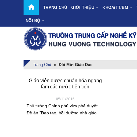
Skip
TRANG CHỦ
GIỚI THIỆU
KHOA/TT/BM
to
content
NỘI BỘ
Trang Chủ
»
Đổi Mới Giáo Dục
Giáo viên được chuẩn hóa ngang
tầm các nước tiên tiến
05/11/2016
Thủ tướng Chính phủ vừa phê duyệt
Đề án “Đào tạo, bồi dưỡng nhà giáo