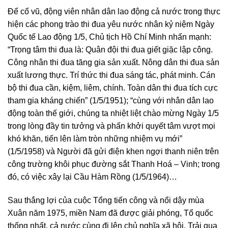
Để cổ vũ, động viên nhân dân lao động cả nước trong thực
hiện các phong trào thi đua yêu nước nhân kỷ niệm Ngày
Quốc tế Lao động 1/5, Chủ tịch Hồ Chí Minh nhấn mạnh:
“Trọng tâm thi đua là: Quân đội thi đua giết giặc lập công.
Công nhân thi đua tăng gia sản xuất. Nông dân thi đua sản
xuất lương thực. Trí thức thi đua sáng tác, phát minh. Cán
bộ thi đua cần, kiệm, liêm, chính. Toàn dân thi đua tích cực
tham gia kháng chiến” (1/5/1951); “cùng với nhân dân lao
động toàn thế giới, chúng ta nhiệt liệt chào mừng Ngày 1/5
trong lòng đầy tin tưởng và phấn khởi quyết tâm vượt mọi
khó khăn, tiến lên làm tròn những nhiệm vụ mới”
(1/5/1958) và Người đã gửi điện khen ngợi thanh niên trên
công trường khôi phục đường sắt Thanh Hoá – Vinh; trong
đó, có việc xây lại Cầu Hàm Rồng (1/5/1964)…
Sau thắng lợi của cuộc Tổng tiến công và nổi dậy mùa
Xuân năm 1975, miền Nam đã được giải phóng, Tổ quốc
thống nhất, cả nước cùng đi lên chủ nghĩa xã hội. Trải qua