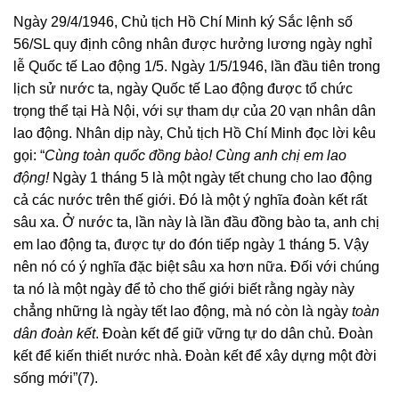
Ngày 29/4/1946, Chủ tịch Hồ Chí Minh ký Sắc lệnh số
56/SL quy định công nhân được hưởng lương ngày nghỉ
lễ Quốc tế Lao động 1/5. Ngày 1/5/1946, lần đầu tiên trong
lịch sử nước ta, ngày Quốc tế Lao động được tổ chức
trọng thể tại Hà Nội, với sự tham dự của 20 vạn nhân dân
lao động. Nhân dịp này, Chủ tịch Hồ Chí Minh đọc lời kêu
gọi: “
Cùng toàn quốc đồng bào! Cùng anh chị em lao
động!
Ngày 1 tháng 5 là một ngày tết chung cho lao động
cả các nước trên thế giới. Đó là một ý nghĩa đoàn kết rất
sâu xa. Ở nước ta, lần này là lần đầu đồng bào ta, anh chị
em lao động ta, được tự do đón tiếp ngày 1 tháng 5. Vậy
nên nó có ý nghĩa đặc biệt sâu xa hơn nữa. Đối với chúng
ta nó là một ngày để tỏ cho thế giới biết rằng ngày này
chẳng những là ngày tết lao động, mà nó còn là ngày
toàn
dân đoàn kết
. Đoàn kết để giữ vững tự do dân chủ. Đoàn
kết để kiến thiết nước nhà. Đoàn kết để xây dựng một đời
sống mới”(7).