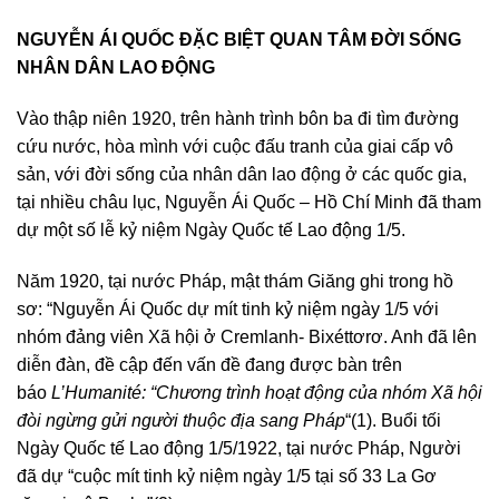
NGUYỄN ÁI QUỐC ĐẶC BIỆT QUAN TÂM ĐỜI SỐNG
NHÂN DÂN LAO ĐỘNG
Vào thập niên 1920, trên hành trình bôn ba đi tìm đường
cứu nước, hòa mình với cuộc đấu tranh của giai cấp vô
sản, với đời sống của nhân dân lao động ở các quốc gia,
tại nhiều châu lục, Nguyễn Ái Quốc – Hồ Chí Minh đã tham
dự một số lễ kỷ niệm Ngày Quốc tế Lao động 1/5.
Năm 1920, tại nước Pháp, mật thám Giăng ghi trong hồ
sơ: “Nguyễn Ái Quốc dự mít tinh kỷ niệm ngày 1/5 với
nhóm đảng viên Xã hội ở Cremlanh- Bixéttơrơ. Anh đã lên
diễn đàn, đề cập đến vấn đề đang được bàn trên
báo
L’Humanité: “Chương trình hoạt động của nhóm Xã hội
đòi ngừng gửi người thuộc địa sang Pháp
“(1). Buổi tối
Ngày Quốc tế Lao động 1/5/1922, tại nước Pháp, Người
đã dự “cuộc mít tinh kỷ niệm ngày 1/5 tại số 33 La Gơ