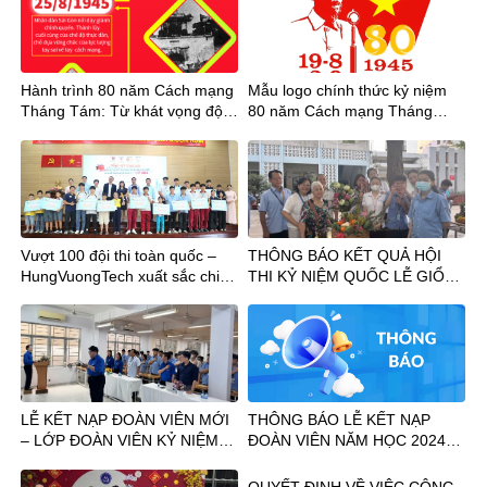
Hành trình 80 năm Cách mạng
Mẫu logo chính thức kỷ niệm
Tháng Tám: Từ khát vọng độc
80 năm Cách mạng Tháng
lập đến sức mạnh đại đoàn kết
Tám và Quốc khánh 2/9: Biểu
dân tộc
tượng của hào khí dân tộc
Vượt 100 đội thi toàn quốc –
THÔNG BÁO KẾT QUẢ HỘI
HungVuongTech xuất sắc chinh
THI KỶ NIỆM QUỐC LỄ GIỔ
phục 2 giải thưởng MYOR toàn
TỔ HÙNG VƯƠNG MÙNG 10
quốc 2025
THÁNG 03
LỄ KẾT NẠP ĐOÀN VIÊN MỚI
THÔNG BÁO LỄ KẾT NẠP
– LỚP ĐOÀN VIÊN KỶ NIỆM
ĐOÀN VIÊN NĂM HỌC 2024
94 NĂM NGÀY THÀNH LẬP
-2025
ĐOÀN TNCS HỒ CHÍ MINH