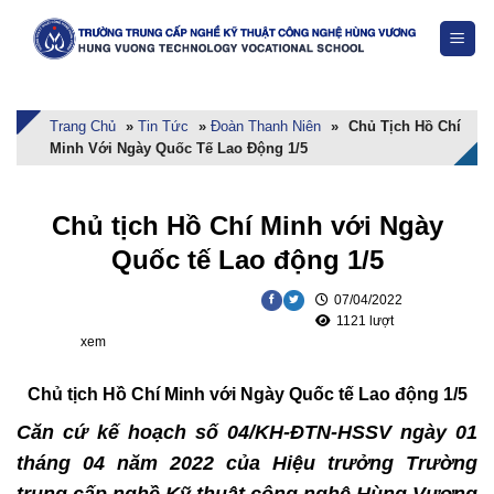
Skip
to
content
Trang Chủ
»
Tin Tức
»
Đoàn Thanh Niên
»
Chủ Tịch Hồ Chí
Minh Với Ngày Quốc Tế Lao Động 1/5
Chủ tịch Hồ Chí Minh với Ngày
Quốc tế Lao động 1/5
07/04/2022
1121 lượt
xem
Chủ tịch Hồ Chí Minh với Ngày Quốc tế Lao động 1/5
Căn cứ
kế hoạch
số 04/KH-ĐTN-HSSV ngày 01
tháng 04 năm 2022 của Hiệu trưởng Trường