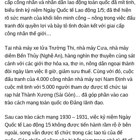
cấp công nhân và nhân dân lao động toàn quốc đã mít tinh,
biểu tình kỷ niệm Ngày Quốc tế Lao động 1/5; đã thể hiện
rõ sức mạnh của khối liên minh công – nông trong việc đấu
tranh đòi quyền lợi và bày tỏ tình đoàn kết với giai cấp
công nhân thế giới…
Tại nhà máy xe lửa Trường Thi, nhà máy Cưa, nhà máy
diêm Bến Thủy (Nghệ An), hàng nghìn thợ thuyền cùng sát
cánh với các giới thợ hỏa xa, thợ in, nông dân ngoại thành
đòi ngày làm việc 8 giờ, giảm sưu thuế. Cùng với đó, cuộc
đấu tranh của 4.000 công nhân nhà máy sợi Nam Định và
cuộc mít tinh với 5.000 người tham dự được tổ chức tại
rạp hát Thành Xương (Sài Gòn)… đã góp phần vào cao
trào cách mạng toàn quốc do Đảng lãnh đạo.
Sau cao trào cách mạng 1930 – 1931, việc kỷ niệm Ngày
Quốc tế Lao động 15 không được tiến hành rầm rộ ở bên
ngoài, song vẫn được tổ chức trong các lao tù của đế