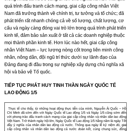
quá trình đấu tranh cách mạng, giai cấp công nhân Việt
Nam đã trưởng thành về chính trị, tư tưởng và tổ chức; đã
phát triển rất nhanh chóng cả về số lượng, chất lượng, cơ
cấu và ngày càng đóng vai trò lớn trong quá trình phát triển
kinh tế, đảm bảo sản xuất ở tất cả các doanh nghiệp thuộc
mọi thành phần kinh tế. Hơn lúc nào hết, giai cấp công
nhân Việt Nam – lực lượng nòng cốt trong liên minh công
nhân, nông dân, đội ngũ trí thức dưới sự lãnh đạo của
Đảng đang đi đầu trong sự nghiệp xây dựng chủ nghĩa xã
hội và bảo vệ Tổ quốc.
TIẾP TỤC PHÁT HUY TINH THẦN NGÀY QUỐC TẾ
LAO ĐỘNG 1/5
Thực tế cho thấy, từ những hoạt động thực tiễn của mình, Nguyễn Ái Quốc – Hồ
Chí Minh đã sớm đến với Ngày Quốc tế Lao động 1/5 và Ngày 1/5 cũng sớm đến
với phong trào đấu tranh cách mạng của giai cấp công nhân và nhân dân lao động
Việt Nam. Trở thành ngày hội lớn, Ngày Quốc tế Lao động 1/5 hằng năm là ngày Tết
đầy ý nghĩa của nhân dân lao động cả nước. Thông qua ngày lễ kỷ niệm đó, giai
cấp công nhân và nhân dân lao động cả nước đoàn kết, cùng chung sức, đồng