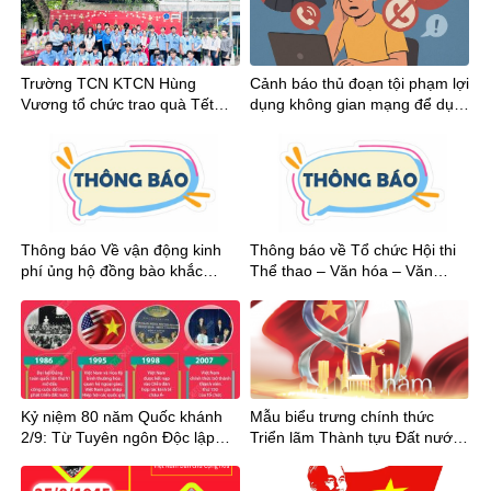
Trường TCN KTCN Hùng
Cảnh báo thủ đoạn tội phạm lợi
Vương tổ chức trao quà Tết
dụng không gian mạng để dụ
Bính Ngọ cho Đoàn viên – Học
dỗ, lôi kéo học sinh
sinh
Thông báo Về vận động kinh
Thông báo về Tổ chức Hội thi
phí ủng hộ đồng bào khắc
Thể thao – Văn hóa – Văn
phục thiệt hại do bão số 10
nghệ Chào mừng kỷ niệm 43
(Bualoi) gây ra
năm ngày Nhà giáo Việt Nam
20/11/1982 – 20/11/2025
Kỷ niệm 80 năm Quốc khánh
Mẫu biểu trưng chính thức
2/9: Từ Tuyên ngôn Độc lập
Triển lãm Thành tựu Đất nước
đến khát vọng phồn vinh
nhân dịp 80 năm Quốc khánh
2/9