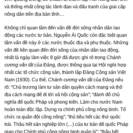
và thống nhất công tác lãnh đạo và đấu tranh của giai cấp
nông dân trên địa bàn tỉnh…
Không chỉ quan tâm đến vấn đề đời sống nhân dân lao
động các nước tư bản, Nguyễn Ái Quốc còn đặc biệt quan
tâm vấn đề này ở các nước thuộc địa và phụ thuộc. Những
vấn đề liên quan đến đời sống của nhân dân lao động,
nhất là ngày làm việc 8 giờ đã được ghi rõ trong
Chánh
cương vắn tắt
của Đảng, được thông qua tại Hội nghị hợp
nhất các tổ chức cộng sản, thành lập Đảng Cộng sản Việt
Nam (1930). Cụ thể,
Chánh cương vắn tắt
của Đảng nêu
rõ: “Chủ trương làm tư sản dân quyền cách mạng và thổ
địa cách mạng để đi tới xã hội cộng sản”; “đánh đổ chủ
nghĩa đế quốc Pháp và phong kiến. Làm cho nước Nam
hoàn toàn độc lập. Dựng ra chính phủ công nông binh. Tổ
chức ra quân đội công nông”; “thủ tiêu hết các thứ quốc
trái. Thâu hết sản nghiệp lớn (…) của tư bản đế quốc Pháp
giao cho Chính phủ công nông binh quản lý”; “thâu hết