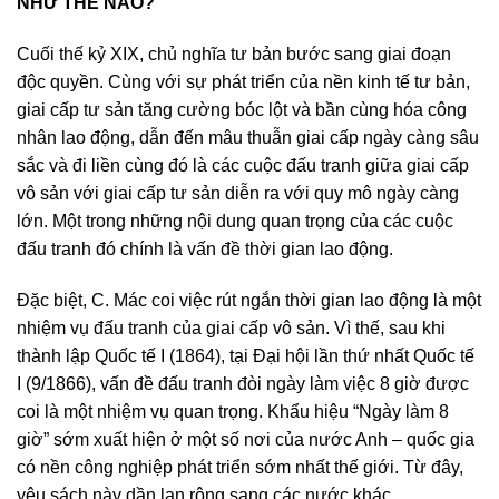
NHƯ THẾ NÀO?
Cuối thế kỷ XIX, chủ nghĩa tư bản bước sang giai đoạn
độc quyền. Cùng với sự phát triển của nền kinh tế tư bản,
giai cấp tư sản tăng cường bóc lột và bần cùng hóa công
nhân lao động, dẫn đến mâu thuẫn giai cấp ngày càng sâu
sắc và đi liền cùng đó là các cuộc đấu tranh giữa giai cấp
vô sản với giai cấp tư sản diễn ra với quy mô ngày càng
lớn. Một trong những nội dung quan trọng của các cuộc
đấu tranh đó chính là vấn đề thời gian lao động.
Đặc biệt, C. Mác coi việc rút ngắn thời gian lao động là một
nhiệm vụ đấu tranh của giai cấp vô sản. Vì thế, sau khi
thành lập Quốc tế I (1864), tại Đại hội lần thứ nhất Quốc tế
I (9/1866), vấn đề đấu tranh đòi ngày làm việc 8 giờ được
coi là một nhiệm vụ quan trọng. Khẩu hiệu “Ngày làm 8
giờ” sớm xuất hiện ở một số nơi của nước Anh – quốc gia
có nền công nghiệp phát triển sớm nhất thế giới. Từ đây,
yêu sách này dần lan rộng sang các nước khác.