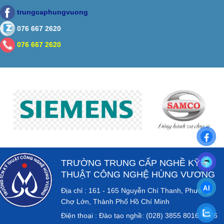
trungcaphungvuong
076 667 2620
076 667 2620
TRƯỜNG TRUNG CẤP NGHỀ KỸ
THUẬT CÔNG NGHỆ HÙNG VƯƠNG
Địa chỉ : 161 - 165 Nguyễn Chí Thanh, Phường
Chợ Lớn, Thành Phố Hồ Chí Minh
Điện thoại : Đào tạo nghề: (028) 3855 8016 - 076