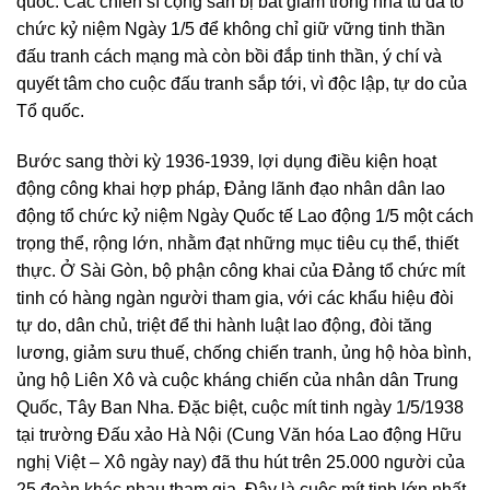
quốc. Các chiến sĩ cộng sản bị bắt giam trong nhà tù đã tổ
chức kỷ niệm Ngày 1/5 để không chỉ giữ vững tinh thần
đấu tranh cách mạng mà còn bồi đắp tinh thần, ý chí và
quyết tâm cho cuộc đấu tranh sắp tới, vì độc lập, tự do của
Tổ quốc.
Bước sang thời kỳ 1936-1939, lợi dụng điều kiện hoạt
động công khai hợp pháp, Đảng lãnh đạo nhân dân lao
động tổ chức kỷ niệm Ngày Quốc tế Lao động 1/5 một cách
trọng thể, rộng lớn, nhằm đạt những mục tiêu cụ thể, thiết
thực. Ở Sài Gòn, bộ phận công khai của Đảng tổ chức mít
tinh có hàng ngàn người tham gia, với các khẩu hiệu đòi
tự do, dân chủ, triệt để thi hành luật lao động, đòi tăng
lương, giảm sưu thuế, chống chiến tranh, ủng hộ hòa bình,
ủng hộ Liên Xô và cuộc kháng chiến của nhân dân Trung
Quốc, Tây Ban Nha. Đặc biệt, cuộc mít tinh ngày 1/5/1938
tại trường Đấu xảo Hà Nội (Cung Văn hóa Lao động Hữu
nghị Việt – Xô ngày nay) đã thu hút trên 25.000 người của
25 đoàn khác nhau tham gia. Đây là cuộc mít tinh lớn nhất