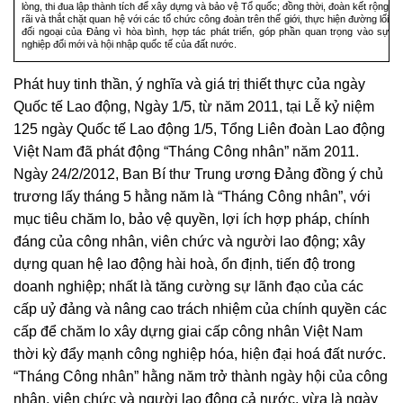
lòng, thi đua lập thành tích để xây dựng và bảo vệ Tổ quốc; đồng thời, đoàn kết rộng
rãi và thắt chặt quan hệ với các tổ chức công đoàn trên thế giới, thực hiện đường lối
đối ngoại của Đảng vì hòa bình, hợp tác phát triển, góp phần quan trọng vào sự
nghiệp đổi mới và hội nhập quốc tế của đất nước.
Phát huy tinh thần, ý nghĩa và giá trị thiết thực của ngày
Quốc tế Lao động, Ngày 1/5, từ năm 2011, tại Lễ kỷ niệm
125 ngày Quốc tế Lao động 1/5, Tổng Liên đoàn Lao động
Việt Nam đã phát động “Tháng Công nhân” năm 2011.
Ngày 24/2/2012, Ban Bí thư Trung ương Đảng đồng ý chủ
trương lấy tháng 5 hằng năm là “Tháng Công nhân”, với
mục tiêu chăm lo, bảo vệ quyền, lợi ích hợp pháp, chính
đáng của công nhân, viên chức và người lao động; xây
dựng quan hệ lao động hài hoà, ổn định, tiến độ trong
doanh nghiệp; nhất là tăng cường sự lãnh đạo của các
cấp uỷ đảng và nâng cao trách nhiệm của chính quyền các
cấp để chăm lo xây dựng giai cấp công nhân Việt Nam
thời kỳ đẩy mạnh công nghiệp hóa, hiện đại hoá đất nước.
“Tháng Công nhân” hằng năm trở thành ngày hội của công
nhân, viên chức và người lao động cả nước, vừa là ngày