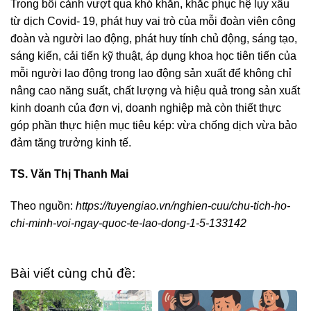
Trong bối cảnh vượt qua khó khăn, khắc phục hệ lụy xấu
từ dịch Covid- 19, phát huy vai trò của mỗi đoàn viên công
đoàn và người lao động, phát huy tính chủ động, sáng tạo,
sáng kiến, cải tiến kỹ thuật, áp dụng khoa học tiên tiến của
mỗi người lao động trong lao động sản xuất để không chỉ
nâng cao năng suất, chất lượng và hiệu quả trong sản xuất
kinh doanh của đơn vị, doanh nghiệp mà còn thiết thực
góp phần thực hiện mục tiêu kép: vừa chống dịch vừa bảo
đảm tăng trưởng kinh tế.
TS. Văn Thị Thanh Mai
Theo nguồn:
https://tuyengiao.vn/nghien-cuu/chu-tich-ho-
chi-minh-voi-ngay-quoc-te-lao-dong-1-5-133142
Bài viết cùng chủ đề: