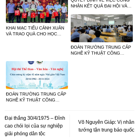
QUYẾT ĐỊNH VỀ VIỆC CÔNG
(26/3/1931 – 26/3/2025)
NHẬN KẾT QUẢ ĐẠI HỘI VÀ
CHUẨN Y BAN CHẤP HÀNH
ĐOÀN TRƯỜNG TRUNG CẤP
NGHỀ KỸ THUẬT CÔNG
KHAI MẠC TIỂU CẢNH XUÂN
NGHỆ HÙNG VƯƠNG
VÀ TRAO QUÀ CHO HỌC
SINH KHÓ KHĂN NĂM 2025
ĐOÀN TRƯỜNG TRUNG CẤP
NGHỀ KỸ THUẬT CÔNG
NGHỆ HÙNG VƯƠNG, QUẬN
ĐOÀN 5 TỔ CHỨC CHƯƠNG
TRÌNH “XÂY DỰNG TÌNH BẠN
ĐẸP, NÓI KHÔNG VỚI BẠO
LỰC HỌC ĐƯỜNG”
ĐOÀN TRƯỜNG TRUNG CẤP
NGHỀ KỸ THUẬT CÔNG
NGHỆ HÙNG VƯƠNG QUẬN
ĐOÀN 5 TỔ CHỨC HOẠT
ĐỘNG RÈN LUYỆN THỂ LỰC,
Đại thắng 30/4/1975 – Đỉnh
Võ Nguyên Giáp: Vị nhân
THỂ THAO
cao chói lọi của sự nghiệp
tướng tận trung báo quốc
giải phóng dân tộc