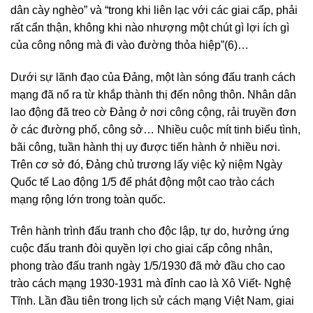
dân cày nghèo” và “trong khi liên lạc với các giai cấp, phải
rất cẩn thận, không khi nào nhượng một chút gì lợi ích gì
của công nông mà đi vào đường thỏa hiệp”(6)…
Dưới sự lãnh đạo của Đảng, một làn sóng đấu tranh cách
mạng đã nổ ra từ khắp thành thị đến nông thôn. Nhân dân
lao động đã treo cờ Đảng ở nơi công cộng, rải truyền đơn
ở các đường phố, công sở… Nhiều cuộc mít tinh biểu tình,
bãi công, tuần hành thị uy được tiến hành ở nhiều nơi.
Trên cơ sở đó, Đảng chủ trương lấy việc kỷ niệm Ngày
Quốc tế Lao động 1/5 để phát động một cao trào cách
mạng rộng lớn trong toàn quốc.
Trên hành trình đấu tranh cho độc lập, tự do, hưởng ứng
cuộc đấu tranh đòi quyền lợi cho giai cấp công nhân,
phong trào đấu tranh ngày 1/5/1930 đã mở đầu cho cao
trào cách mạng 1930-1931 mà đỉnh cao là Xô Viết- Nghệ
Tĩnh. Lần đầu tiên trong lịch sử cách mạng Việt Nam, giai