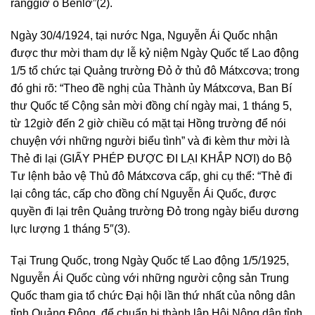
rănggiơ ô Benlơ”(2).
Ngày 30/4/1924, tại nước Nga, Nguyễn Ái Quốc nhận
được thư mời tham dự lễ kỷ niệm Ngày Quốc tế Lao động
1/5 tổ chức tại Quảng trường Đỏ ở thủ đô Mátxcơva; trong
đó ghi rõ: “Theo đề nghị của Thành ủy Mátxcơva, Ban Bí
thư Quốc tế Cộng sản mời đồng chí ngày mai, 1 tháng 5,
từ 12giờ đến 2 giờ chiều có mặt tại Hồng trường để nói
chuyện với những người biểu tình” và đi kèm thư mời là
Thẻ đi lại (GIẤY PHÉP ĐƯỢC ĐI LẠI KHẮP NƠI) do Bộ
Tư lệnh bảo vệ Thủ đô Mátxcơva cấp, ghi cụ thể: “Thẻ đi
lại công tác, cấp cho đồng chí Nguyễn Ái Quốc, được
quyền đi lại trên Quảng trường Đỏ trong ngày biểu dương
lực lượng 1 tháng 5″(3).
Tại Trung Quốc, trong Ngày Quốc tế Lao động 1/5/1925,
Nguyễn Ái Quốc cùng với những người cộng sản Trung
Quốc tham gia tổ chức Đại hội lần thứ nhất của nông dân
tỉnh Quảng Đông, để chuẩn bị thành lập Hội Nông dân tỉnh