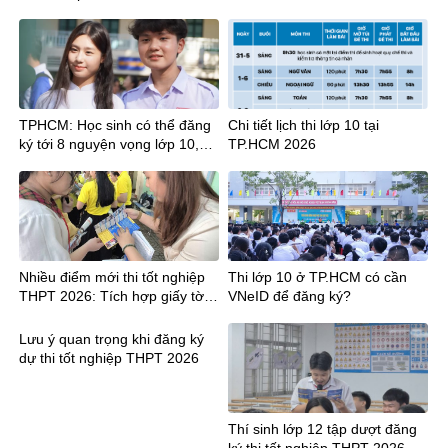
TPHCM: Học sinh có thể đăng
Chi tiết lịch thi lớp 10 tại
ký tới 8 nguyện vọng lớp 10,
TP.HCM 2026
cần lưu ý gì?
Nhiều điểm mới thi tốt nghiệp
Thi lớp 10 ở TP.HCM có cần
THPT 2026: Tích hợp giấy tờ,
VNeID để đăng ký?
công bố điểm sớm hơn 12
ngày
Lưu ý quan trọng khi đăng ký
dự thi tốt nghiệp THPT 2026
Thí sinh lớp 12 tập dượt đăng
ký thi tốt nghiệp THPT 2026,