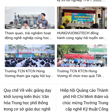
lưu ý mã tỉnh mới
Tham quan, trải nghiệm hoạt
HUNGVUONGTECH đồng
động nghề nghiệp cùng học
hành cùng ngày hội tuyển sinh
sinh Trường THCS Phan Đăng
tại trường THCS Trần Bội Cơ
Lưu tại Trường TCN
KTCNHùng Vương
Trường TCN KTCN Hùng
Trường TCN KTCN Hùng
Vương tham gia ngày hội tuyển
Vương tổ chức trao quà Tết
sinh tại Trường THCS Phong
Bính Ngọ cho Đoàn viên – Học
Phú
sinh
Quy chế Về việc giảng dạy
Hiệp hội Quảng cáo Thành
khối lượng kiến thức Văn
phố Hồ Chí Minh thăm và
hóa Trung học phổ thông
chúc mừng Trường Trung
trong cơ sở giáo dục nghề
cấp nghề Kỹ thuật Công