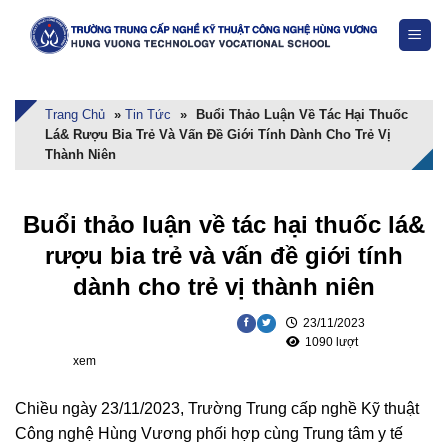
Skip
to
content
Trang Chủ
»
Tin Tức
»
Buổi Thảo Luận Về Tác Hại Thuốc
Lá& Rượu Bia Trẻ Và Vấn Đề Giới Tính Dành Cho Trẻ Vị
Thành Niên
Buổi thảo luận về tác hại thuốc lá&
rượu bia trẻ và vấn đề giới tính
dành cho trẻ vị thành niên
23/11/2023
1090 lượt
xem
Chiều ngày 23/11/2023, Trường Trung cấp nghề Kỹ thuật
Công nghệ Hùng Vương phối hợp cùng Trung tâm y tế