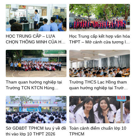
HỌC TRUNG CẤP – LỰA
Học Trung cấp kết hợp văn hóa
CHỌN THÔNG MINH CỦA HS
THPT – Mở cánh cửa tương lai
TỐT NGHIỆP THPT
sau tốt nghiệp THCS
Tham quan hướng nghiệp tại
Trường THCS Lạc Hồng tham
Trường TCN KTCN Hùng
quan hướng nghiệp tại Trường
Vương cùng Thầy trò Trường
Trung cấp nghề Kỹ thuật Công
THCS Chu Văn An và THCS
ghệ Hùng Vương
Hậu Giang
Sở GD&ĐT TPHCM lưu ý về đề
Toàn cảnh điểm chuẩn lớp 10
thi vào lớp 10 THPT 2026
TPHCM