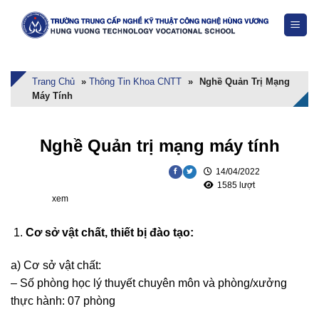
Skip
to
content
Trang Chủ
»
Thông Tin Khoa CNTT
»
Nghề Quản Trị Mạng
Máy Tính
Nghề Quản trị mạng máy tính
14/04/2022
1585 lượt
xem
Cơ sở
vật chất, thiết bị đào tạo
:
a) Cơ sở vật chất:
– Số phòng học lý thuyết chuyên môn và phòng/xưởng
thực hành: 07 phòng