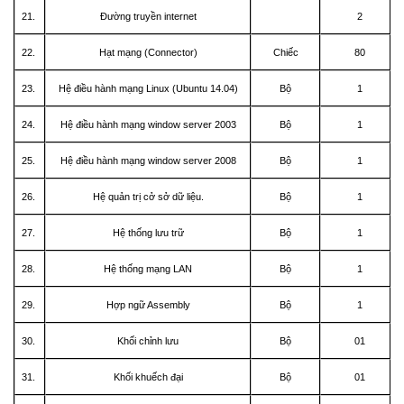
21.
Đường truyền internet
2
22.
Hạt mạng (Connector)
Chiếc
80
23.
Hệ điều hành mạng Linux (Ubuntu 14.04)
Bộ
1
24.
Hệ điều hành mạng window server 2003
Bộ
1
25.
Hệ điều hành mạng window server 2008
Bộ
1
26.
Hệ quản trị cở sở dữ liệu.
Bộ
1
27.
Hệ thống lưu trữ
Bộ
1
28.
Hệ thống mạng LAN
Bộ
1
29.
Hợp ngữ Assembly
Bộ
1
30.
Khối chỉnh lưu
Bộ
01
31.
Khối khuếch đại
Bộ
01