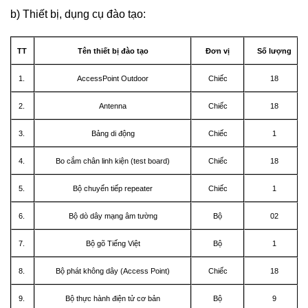
b) Thiết bị, dụng cụ đào tạo:
TT
Tên thiết bị đào tạo
Đơn vị
Số lượng
1.
AccessPoint Outdoor
Chiếc
18
2.
Antenna
Chiếc
18
3.
Bảng di động
Chiếc
1
4.
Bo cắm chân linh kiện (test board)
Chiếc
18
5.
Bộ chuyển tiếp repeater
Chiếc
1
6.
Bộ dò dây mạng âm tường
Bộ
02
7.
Bộ gõ Tiếng Việt
Bộ
1
8.
Bộ phát không dây (Access Point)
Chiếc
18
9.
Bộ thực hành điện tử cơ bản
Bộ
9