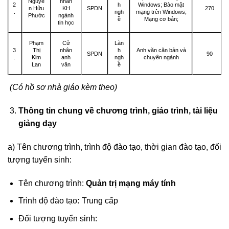
Nguyễ
nhân
2
h
Windows; Bảo mật
n Hữu
KH
SPDN
270
.
ngh
mạng trên Windows;
Phước
ngành
ề
Mạng cơ bản;
tin học
Phạm
Cử
Làn
3
Thị
nhân
h
Anh văn căn bản và
SPDN
90
.
Kim
anh
ngh
chuyên ngành
Lan
văn
ề
(Có hồ sơ nhà giáo kèm theo)
Thông tin chung về chương trình, giáo trình, tài liệu
giảng dạy
a) Tên chương trình, trình độ đào tạo, thời gian đào tạo, đối
tượng tuyển sinh:
Tên chương trình:
Quản trị mạng máy tính
Trình độ đào tạo
:
Trung cấp
Đối tượng tuyển sinh: