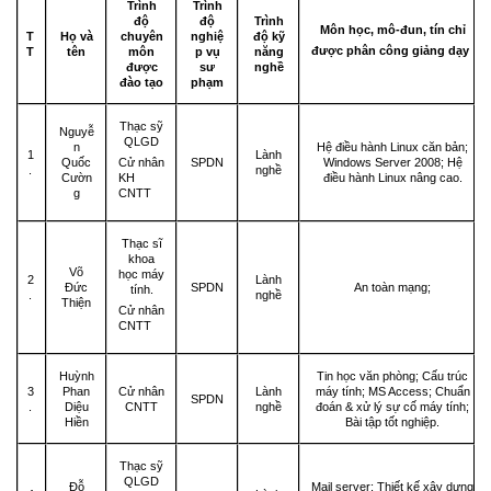
Trình
Trình
độ
độ
Trình
Môn học, mô-đun, tín chỉ
T
Họ và
chuyên
nghiệ
độ kỹ
được phân công giảng dạy
T
tên
môn
p vụ
năng
được
sư
nghề
đào tạo
phạm
Thạc sỹ
Nguyễ
QLGD
n
Hệ điều hành Linux căn bản;
1
Lành
Quốc
SPDN
Windows Server 2008; Hệ
Cử nhân
.
nghề
Cườn
điều hành Linux nâng cao.
KH
g
CNTT
Thạc sĩ
khoa
Võ
học máy
2
Lành
Đức
SPDN
An toàn mạng;
tính.
.
nghề
Thiện
Cử nhân
CNTT
Huỳnh
Tin học văn phòng; Cấu trúc
3
Phan
Cử nhân
Lành
máy tính; MS Access; Chuẩn
SPDN
.
Diệu
CNTT
nghề
đoán & xử lý sự cố máy tính;
Hiền
Bài tập tốt nghiệp.
Thạc sỹ
QLGD
Đỗ
Mail server; Thiết kế xây dựng