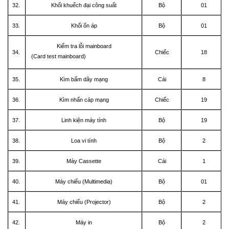
32.
Khối khuếch đại công suất
Bộ
01
33.
Khối ổn áp
Bộ
01
Kiểm tra lỗi mainboard
34.
Chiếc
18
(Card test mainboard)
35.
Kìm bấm dây mạng
Cái
8
36.
Kìm nhấn cáp mạng
Chiếc
19
37.
Linh kiện máy tính
Bộ
19
38.
Loa vi tính
Bộ
2
39.
Máy Cassette
Cái
1
40.
Máy chiếu (Multimedia)
Bộ
01
41.
Máy chiếu (Projector)
Bộ
2
42.
Máy in
Bộ
2