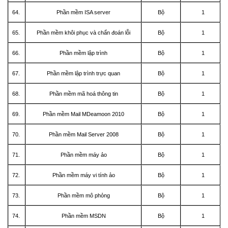
64.
Phần mềm ISA server
Bộ
1
65.
Phần mềm khôi phục và chẩn đoán lỗi
Bộ
1
66.
Phần mềm lập trình
Bộ
1
67.
Phần mềm lập trình trực quan
Bộ
1
68.
Phần mềm mã hoá thông tin
Bộ
1
69.
Phần mềm Mail MDeamoon 2010
Bộ
1
70.
Phần mềm Mail Server 2008
Bộ
1
71.
Phần mềm máy ảo
Bộ
1
72.
Phần mềm máy vi tính ảo
Bộ
1
73.
Phần mềm mô phỏng
Bộ
1
74.
Phần mềm MSDN
Bộ
1