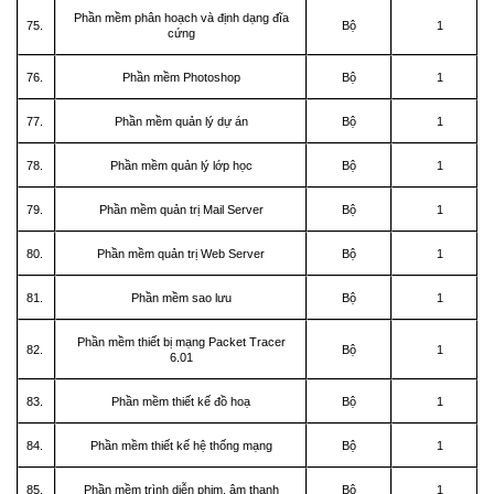
Phần mềm phân hoạch và định dạng đĩa
75.
Bộ
1
cứng
76.
Phần mềm Photoshop
Bộ
1
77.
Phần mềm quản lý dự án
Bộ
1
78.
Phần mềm quản lý lớp học
Bộ
1
79.
Phần mềm quản trị Mail Server
Bộ
1
80.
Phần mềm quản trị Web Server
Bộ
1
81.
Phần mềm sao lưu
Bộ
1
Phần mềm thiết bị mạng Packet Tracer
82.
Bộ
1
6.01
83.
Phần mềm thiết kế đồ hoạ
Bộ
1
84.
Phần mềm thiết kế hệ thống mạng
Bộ
1
85.
Phần mềm trình diễn phim, âm thanh
Bộ
1