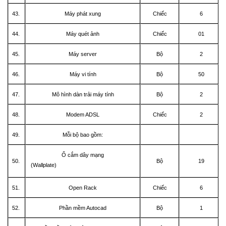
43.
Máy phát xung
Chiếc
6
44.
Máy quét ảnh
Chiếc
01
45.
Máy server
Bộ
2
46.
Máy vi tính
Bộ
50
47.
Mô hình dàn trải máy tính
Bộ
2
48.
Modem ADSL
Chiếc
2
49.
Mỗi bộ bao gồm:
Ổ cắm dây mạng
50.
Bộ
19
(Wallplate)
51.
Open Rack
Chiếc
6
52.
Phần mềm Autocad
Bộ
1