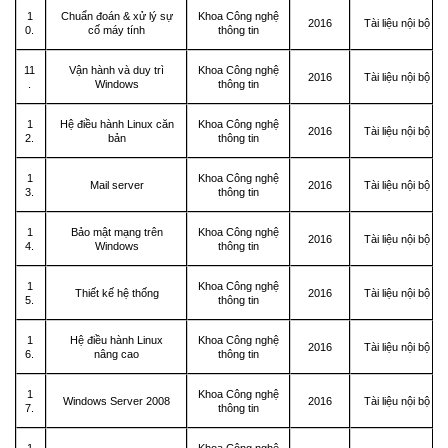
1
Chuẩn đoán & xử lý sự
Khoa Công nghệ
2016
Tài liệu nội bộ
0.
cố máy tính
thông tin
11
Vận hành và duy trì
Khoa Công nghệ
2016
Tài liệu nội bộ
.
Windows
thông tin
1
Hệ điều hành Linux căn
Khoa Công nghệ
2016
Tài liệu nội bộ
2.
bản
thông tin
1
Khoa Công nghệ
Mail server
2016
Tài liệu nội bộ
3.
thông tin
1
Bảo mật mạng trên
Khoa Công nghệ
2016
Tài liệu nội bộ
4.
Windows
thông tin
1
Khoa Công nghệ
Thiết kế hệ thống
2016
Tài liệu nội bộ
5.
thông tin
1
Hệ điều hành Linux
Khoa Công nghệ
2016
Tài liệu nội bộ
6.
nâng cao
thông tin
1
Khoa Công nghệ
Windows Server 2008
2016
Tài liệu nội bộ
7.
thông tin
1
Khoa Công nghệ