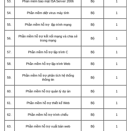
53.
Phần mềm bảo mật ISA Server 2006
Bộ
1
54.
Phần mềm diệt virus máy tính
Bộ
1
55.
Phần mềm hỗ trợ lập trình mạng
Bộ
1
Phần mềm hỗ trợ kết nối mạng và chia sẻ
56.
Bộ
1
trong mạng
57.
Phần mềm hỗ trợ lập trình C
Bộ
1
58.
Phần mềm hỗ trợ lập trình Web
Bộ
1
Phần mềm hỗ trợ phân tích hệ thống
59.
Bộ
1
thông tin
60.
Phần mềm hỗ trợ quản lý dự án
Bộ
1
61.
Phần mềm hỗ trợ thiết kế Web
Bộ
1
62.
Phần mềm hỗ trợ trình chiếu
Bộ
1
63.
Phần mềm hỗ trợ xuất bản web
Bộ
1