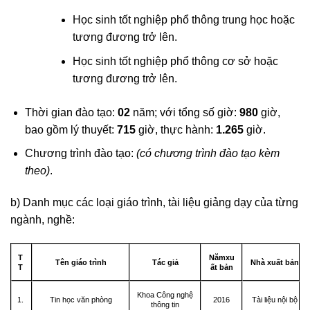
Học sinh tốt nghiệp phổ thông trung học hoặc
tương đương trở lên.
Học sinh tốt nghiệp phổ thông cơ sở hoặc
tương đương trở lên.
Thời gian đào tạo:
02
năm; với tổng số giờ:
980
giờ,
bao gồm lý thuyết:
715
giờ, thực hành:
1.265
giờ.
Chương trình đào tạo:
(có chương trình đào tạo kèm
theo)
.
b) Danh mục các loại giáo trình, tài liệu giảng dạy của từng
ngành, nghề:
T
Nămxu
Tên giáo trình
Tác giả
Nhà xuất bản
T
ất bản
Khoa Công nghệ
1.
Tin học văn phòng
2016
Tài liệu nội bộ
thông tin