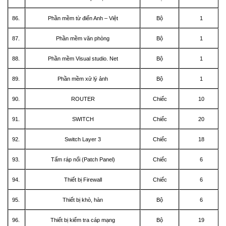
86.
Phần mềm từ điển Anh – Việt
Bộ
1
87.
Phần mềm văn phòng
Bộ
1
88.
Phần mềm Visual studio. Net
Bộ
1
89.
Phần mềm xử lý ảnh
Bộ
1
90.
ROUTER
Chiếc
10
91.
SWITCH
Chiếc
20
92.
Switch Layer 3
Chiếc
18
93.
Tấm ráp nối (Patch Panel)
Chiếc
6
94.
Thiết bị Firewall
Chiếc
6
95.
Thiết bị khò, hàn
Bộ
6
96.
Thiết bị kiểm tra cáp mạng
Bộ
19