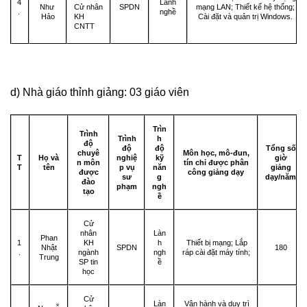
4
Lành
Như
SPDN
mạng LAN; Thiết kế hệ thống;
Cử nhân
.
nghề
Hảo
Cài đặt và quản trị Windows.
KH
CNTT
d) Nhà giáo thỉnh giảng: 03 giáo viên
Trìn
Trình
Trình
h
độ
độ
độ
Tổ
ng số
chuyê
Môn học, mô-đun,
T
Họ và
nghiệ
kỹ
giờ
n môn
tín chỉ được phân
T
tên
p vụ
năn
giảng
được
công giảng dạy
sư
g
dạy/năm
đào
phạm
ngh
tạo
ề
Cử
nhân
Làn
Phan
1
KH
h
Thiết bị mạng; Lắp
Nhật
SPDN
180
.
ngành
ngh
ráp cài đặt máy tính;
Trung
SP tin
ề
học
Cử
Làn
Vận hành và duy trì