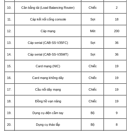
10.
Cân bằng tải (Load Balancing Router)
Chiếc
2
11.
Cáp kết nối cổng console
Sợi
18
12.
Cáp mạng
Mét
200
13.
Cáp serial (CAB-SS-V35FC)
Sợi
36
14.
Cáp serial (CAB-SS-V35MT)
Sợi
36
15.
Card mạng (NIC)
Chiếc
19
16.
Card mạng không dây
Chiếc
19
17.
Cầu nối dây mạng
Chiếc
19
18.
Đồng hồ vạn năng
Chiếc
19
19.
Dụng cụ điện cầm tay
Bộ
9
20.
Dụng cụ tháo lắp
Bộ
8