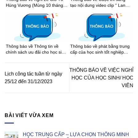
Hùng Vương (Mùng 10 tháng 3
tạo nội dung video clip “ Lan
âm lịch), Ngày Chiến thắng
tỏa tinh thần thể thao học
(30/4) và Ngày Quốc tế Lao
đường Thành phố Hồ Chí Minh
động (01/5) năm 2026
năm học 2025-2026”
Thông báo về Thông tin về
Thông báo về phát bằng trung
chính sách ưu đãi cho học sinh
cấp của học sinh tốt nghiệp
khi đi xe buýt trên địa bàn
năm 2026
Thành phố Hồ Chí Minh
THÔNG BÁO VỀ VIỆC NGHỈ
Lịch công tác tuần từ ngày
HỌC CỦA HỌC SINH/ HỌC
25/12 đến 31/12/2023
VIÊN
BÀI VIẾT VỪA XEM
HỌC TRUNG CẤP – LỰA CHỌN THÔNG MINH