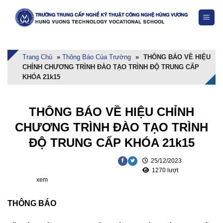
Skip
to
content
Trang Chủ
»
Thông Báo Của Trường
»
THÔNG BÁO VỀ HIỆU
CHỈNH CHƯƠNG TRÌNH ĐÀO TẠO TRÌNH ĐỘ TRUNG CẤP
KHÓA 21k15
THÔNG BÁO VỀ HIỆU CHỈNH
CHƯƠNG TRÌNH ĐÀO TẠO TRÌNH
ĐỘ TRUNG CẤP KHÓA 21k15
25/12/2023
1270 lượt
xem
THÔNG BÁO