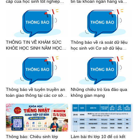
cấp của học sinh tốt nghiệp
tin tài khoản ngân hàng và
năm 2026
nhận tiền học bổng khuyến
khích học tập học kỳ I năm học
2025-2026
THÔNG TIN VỀ KHÁM SỨC
Thông báo về rà soát dữ liệu
KHỎE HỌC SINH NĂM HỌC
học sinh với Cơ sở dữ liệu
2026-2027
quốc gia
Thông báo về tuyên truyền an
Những chiêu trò lừa đảo qua
toàn giao thông tại các cơ sở
không gian mạng
giáo dục trên địa bàn Thành
phố Hồ Chí Minh năm 2026
Thông báo: Chiêu sinh lớp
Làm bài thi lớp 10 để có kết