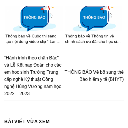
phí”
âm lịch), Ngày Chiến thắng
(30/4) và Ngày Quốc tế Lao
động (01/5) năm 2026
Thông báo về Cuộc thi sáng
Thông báo về Thông tin về
tạo nội dung video clip “ Lan
chính sách ưu đãi cho học sinh
tỏa tinh thần thể thao học
khi đi xe buýt trên địa bàn
đường Thành phố Hồ Chí Minh
Thành phố Hồ Chí Minh
năm học 2025-2026”
“Hành trình theo chân Bác”
và Lễ Kết nạp Đoàn cho các
em học sinh Trường Trung
THÔNG BÁO Về bổ sung thẻ
cấp nghề Kỹ thuật Công
Bảo hiểm y tế (BHYT)
nghệ Hùng Vương năm học
2022 – 2023
BÀI VIẾT VỪA XEM