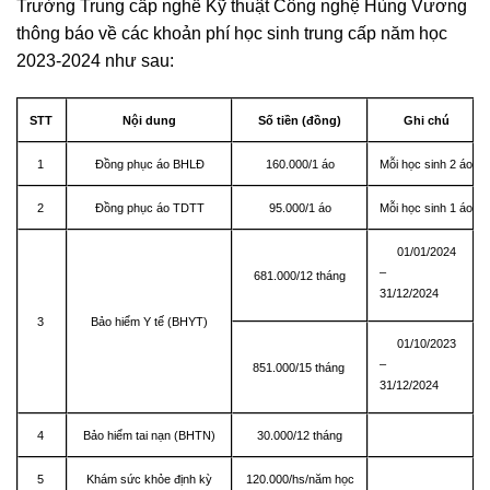
Trường Trung cấp nghề Kỹ thuật Công nghệ Hùng Vương
thông báo về các khoản phí học sinh trung cấp năm học
2023-2024 như sau:
STT
Nội dung
Số tiền (đồng)
Ghi chú
1
Đồng phục áo BHLĐ
160.000/1 áo
Mỗi học sinh 2 áo
2
Đồng phục áo TDTT
95.000/1 áo
Mỗi học sinh 1 áo
01/01/2024
–
681.000/12 tháng
31/12/2024
3
Bảo hiểm Y tế (BHYT)
01/10/2023
–
851.000/15 tháng
31/12/2024
4
Bảo hiểm tai nạn (BHTN)
30.000/12 tháng
5
Khám sức khỏe định kỳ
120.000/hs/năm học