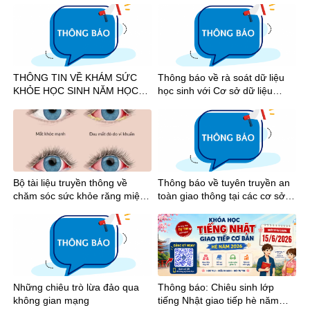
khích học tập học kỳ I năm học
2025-2026
THÔNG TIN VỀ KHÁM SỨC
Thông báo về rà soát dữ liệu
KHỎE HỌC SINH NĂM HỌC
học sinh với Cơ sở dữ liệu
2026-2027
quốc gia
Bộ tài liệu truyền thông về
Thông báo về tuyên truyền an
chăm sóc sức khỏe răng miệng
toàn giao thông tại các cơ sở
và mắt học đường
giáo dục trên địa bàn Thành
phố Hồ Chí Minh năm 2026
Những chiêu trò lừa đảo qua
Thông báo: Chiêu sinh lớp
không gian mạng
tiếng Nhật giao tiếp hè năm