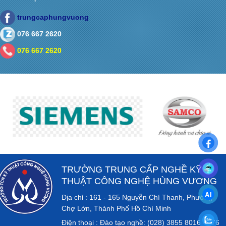
trungcaphungvuong
076 667 2620
076 667 2620
TRƯỜNG TRUNG CẤP NGHỀ KỸ
THUẬT CÔNG NGHỆ HÙNG VƯƠNG
Địa chỉ : 161 - 165 Nguyễn Chí Thanh, Phường
Chợ Lớn, Thành Phố Hồ Chí Minh
Điện thoại : Đào tạo nghề: (028) 3855 8016 - 076