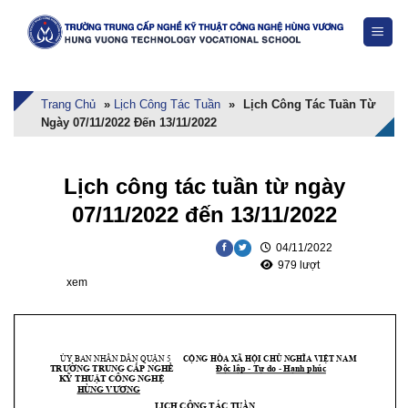
Skip
to
content
Trang Chủ
»
Lịch Công Tác Tuần
»
Lịch Công Tác Tuần Từ
Ngày 07/11/2022 Đến 13/11/2022
Lịch công tác tuần từ ngày
07/11/2022 đến 13/11/2022
04/11/2022
979 lượt
xem