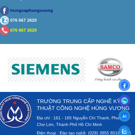
trungcaphungvuong
076 667 2620
076 667 2620
TRƯỜNG TRUNG CẤP NGHỀ KỸ
THUẬT CÔNG NGHỆ HÙNG VƯƠNG
Địa chỉ : 161 - 165 Nguyễn Chí Thanh, Phường
Chợ Lớn, Thành Phố Hồ Chí Minh
Điện thoại : Đào tạo nghề: (028) 3855 8016 - 076