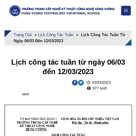
Skip
to
content
Trang Chủ
»
Lịch Công Tác Tuần
»
Lịch Công Tác Tuần Từ
Ngày 06/03 Đến 12/03/2023
Lịch công tác tuần từ ngày 06/03
đến 12/03/2023
03/03/2023
977 lượt
xem