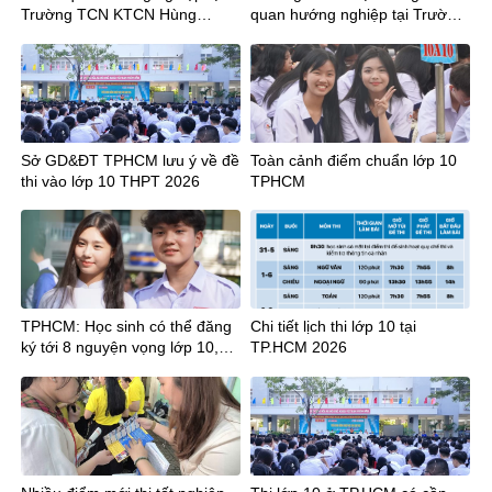
Trường TCN KTCN Hùng
quan hướng nghiệp tại Trường
Vương cùng Thầy trò Trường
Trung cấp nghề Kỹ thuật Công
THCS Chu Văn An và THCS
ghệ Hùng Vương
Hậu Giang
Sở GD&ĐT TPHCM lưu ý về đề
Toàn cảnh điểm chuẩn lớp 10
thi vào lớp 10 THPT 2026
TPHCM
TPHCM: Học sinh có thể đăng
Chi tiết lịch thi lớp 10 tại
ký tới 8 nguyện vọng lớp 10,
TP.HCM 2026
cần lưu ý gì?