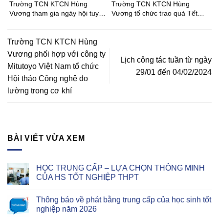
Trường TCN KTCN Hùng
Trường TCN KTCN Hùng
Vương tham gia ngày hội tuyển
Vương tổ chức trao quà Tết
sinh tại Trường THCS Phong
Bính Ngọ cho Đoàn viên – Học
Phú
sinh
Trường TCN KTCN Hùng
Vương phối hợp với công ty
Lịch công tác tuần từ ngày
Mitutoyo Việt Nam tổ chức
29/01 đến 04/02/2024
Hội thảo Công nghệ đo
lường trong cơ khí
BÀI VIẾT VỪA XEM
HỌC TRUNG CẤP – LỰA CHỌN THÔNG MINH
CỦA HS TỐT NGHIỆP THPT
Thông báo về phát bằng trung cấp của học sinh tốt
nghiệp năm 2026