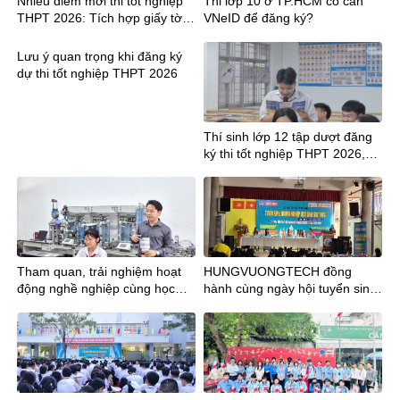
Nhiều điểm mới thi tốt nghiệp
Thi lớp 10 ở TP.HCM có cần
THPT 2026: Tích hợp giấy tờ,
VNeID để đăng ký?
công bố điểm sớm hơn 12
ngày
Lưu ý quan trọng khi đăng ký
dự thi tốt nghiệp THPT 2026
Thí sinh lớp 12 tập dượt đăng
ký thi tốt nghiệp THPT 2026,
lưu ý mã tỉnh mới
Tham quan, trải nghiệm hoạt
HUNGVUONGTECH đồng
động nghề nghiệp cùng học
hành cùng ngày hội tuyển sinh
sinh Trường THCS Phan Đăng
tại trường THCS Trần Bội Cơ
Lưu tại Trường TCN
KTCNHùng Vương