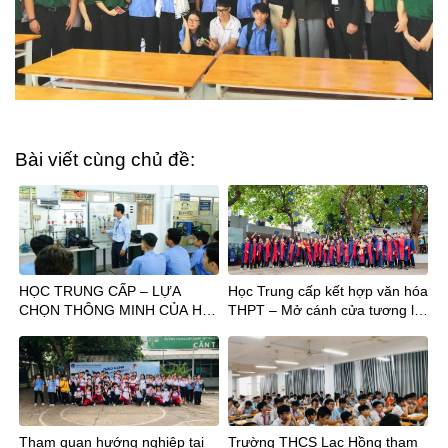
Bài viết cùng chủ đề:
HỌC TRUNG CẤP – LỰA
Học Trung cấp kết hợp văn hóa
CHỌN THÔNG MINH CỦA HS
THPT – Mở cánh cửa tương lai
TỐT NGHIỆP THPT
sau tốt nghiệp THCS
Tham quan hướng nghiệp tại
Trường THCS Lạc Hồng tham