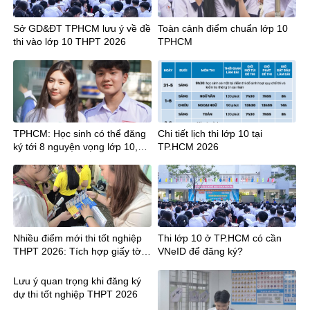
Sở GD&ĐT TPHCM lưu ý về đề
Toàn cảnh điểm chuẩn lớp 10
thi vào lớp 10 THPT 2026
TPHCM
TPHCM: Học sinh có thể đăng
Chi tiết lịch thi lớp 10 tại
ký tới 8 nguyện vọng lớp 10,
TP.HCM 2026
cần lưu ý gì?
Nhiều điểm mới thi tốt nghiệp
Thi lớp 10 ở TP.HCM có cần
THPT 2026: Tích hợp giấy tờ,
VNeID để đăng ký?
công bố điểm sớm hơn 12
ngày
Lưu ý quan trọng khi đăng ký
dự thi tốt nghiệp THPT 2026