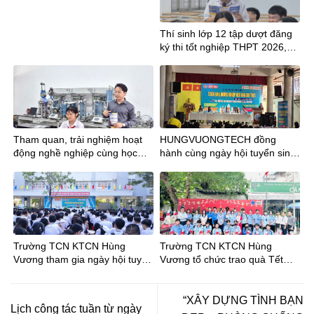
Thí sinh lớp 12 tập dượt đăng
ký thi tốt nghiệp THPT 2026,
lưu ý mã tỉnh mới
Tham quan, trải nghiệm hoạt
HUNGVUONGTECH đồng
động nghề nghiệp cùng học
hành cùng ngày hội tuyển sinh
sinh Trường THCS Phan Đăng
tại trường THCS Trần Bội Cơ
Lưu tại Trường TCN
KTCNHùng Vương
Trường TCN KTCN Hùng
Trường TCN KTCN Hùng
Vương tham gia ngày hội tuyển
Vương tổ chức trao quà Tết
sinh tại Trường THCS Phong
Bính Ngọ cho Đoàn viên – Học
Phú
sinh
“XÂY DỰNG TÌNH BẠN
Lịch công tác tuần từ ngày