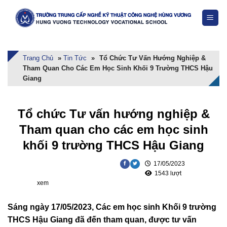
Skip
to
content
Trang Chủ
»
Tin Tức
»
Tổ Chức Tư Vấn Hướng Nghiệp &
Tham Quan Cho Các Em Học Sinh Khối 9 Trường THCS Hậu
Giang
Tổ chức Tư vấn hướng nghiệp &
Tham quan cho các em học sinh
khối 9 trường THCS Hậu Giang
17/05/2023
1543 lượt
xem
Sáng ngày 17/05/2023, Các em học sinh Khối 9 trường
THCS Hậu Giang đã đến tham quan, được tư vấn