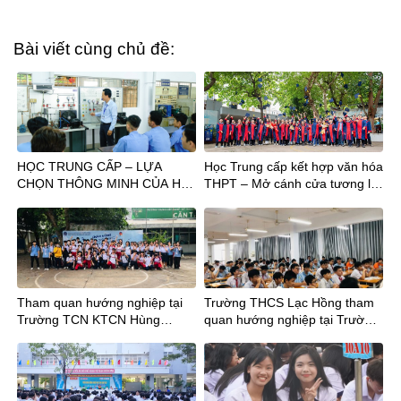
Bài viết cùng chủ đề:
HỌC TRUNG CẤP – LỰA
Học Trung cấp kết hợp văn hóa
CHỌN THÔNG MINH CỦA HS
THPT – Mở cánh cửa tương lai
TỐT NGHIỆP THPT
sau tốt nghiệp THCS
Tham quan hướng nghiệp tại
Trường THCS Lạc Hồng tham
Trường TCN KTCN Hùng
quan hướng nghiệp tại Trường
Vương cùng Thầy trò Trường
Trung cấp nghề Kỹ thuật Công
THCS Chu Văn An và THCS
ghệ Hùng Vương
Hậu Giang