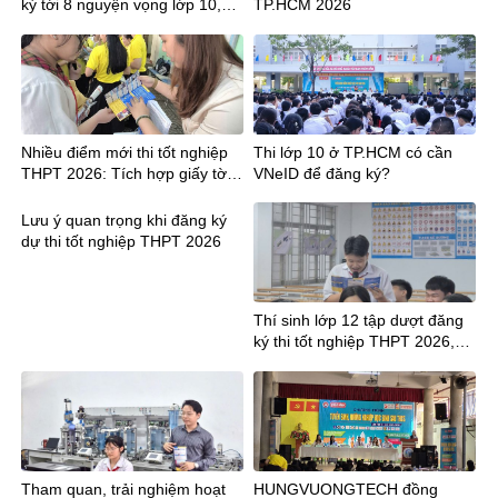
ký tới 8 nguyện vọng lớp 10,
TP.HCM 2026
cần lưu ý gì?
Nhiều điểm mới thi tốt nghiệp
Thi lớp 10 ở TP.HCM có cần
THPT 2026: Tích hợp giấy tờ,
VNeID để đăng ký?
công bố điểm sớm hơn 12
ngày
Lưu ý quan trọng khi đăng ký
dự thi tốt nghiệp THPT 2026
Thí sinh lớp 12 tập dượt đăng
ký thi tốt nghiệp THPT 2026,
lưu ý mã tỉnh mới
Tham quan, trải nghiệm hoạt
HUNGVUONGTECH đồng