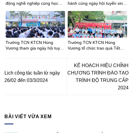
động nghề nghiệp cùng học
hành cùng ngày hội tuyển sinh
sinh Trường THCS Phan Đăng
tại trường THCS Trần Bội Cơ
Lưu tại Trường TCN
KTCNHùng Vương
Trường TCN KTCN Hùng
Trường TCN KTCN Hùng
Vương tham gia ngày hội tuyển
Vương tổ chức trao quà Tết
sinh tại Trường THCS Phong
Bính Ngọ cho Đoàn viên – Học
Phú
sinh
KẾ HOẠCH HIỆU CHỈNH
Lịch công tác tuần từ ngày
CHƯƠNG TRÌNH ĐÀO TẠO
26/02 đến 03/3/2024
TRÌNH ĐỘ TRUNG CẤP
2024
BÀI VIẾT VỪA XEM