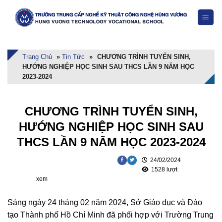
Skip
to
content
Trang Chủ
»
Tin Tức
»
CHƯƠNG TRÌNH TUYỂN SINH,
HƯỚNG NGHIỆP HỌC SINH SAU THCS LẦN 9 NĂM HỌC
2023-2024
CHƯƠNG TRÌNH TUYỂN SINH,
HƯỚNG NGHIỆP HỌC SINH SAU
THCS LẦN 9 NĂM HỌC 2023-2024
24/02/2024
1528 lượt
xem
Sáng ngày 24 tháng 02 năm 2024, Sở Giáo dục và Đào
tạo Thành phố Hồ Chí Minh đã phối hợp với Trường Trung