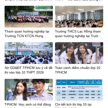
TỐT NGHIỆP THPT
sau tốt nghiệp THCS
Tham quan hướng nghiệp tại
Trường THCS Lạc Hồng tham
Trường TCN KTCN Hùng
quan hướng nghiệp tại Trường
Vương cùng Thầy trò Trường
Trung cấp nghề Kỹ thuật Công
THCS Chu Văn An và THCS
ghệ Hùng Vương
Hậu Giang
Sở GD&ĐT TPHCM lưu ý về đề
Toàn cảnh điểm chuẩn lớp 10
thi vào lớp 10 THPT 2026
TPHCM
TPHCM: Học sinh có thể đăng
Chi tiết lịch thi lớp 10 tại