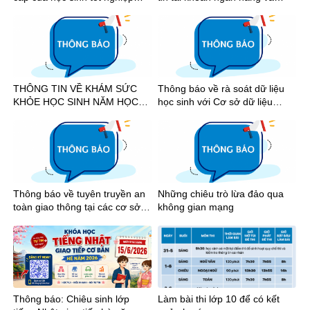
năm 2026
nhận tiền học bổng khuyến
khích học tập học kỳ I năm học
2025-2026
THÔNG TIN VỀ KHÁM SỨC
Thông báo về rà soát dữ liệu
KHỎE HỌC SINH NĂM HỌC
học sinh với Cơ sở dữ liệu
2026-2027
quốc gia
Thông báo về tuyên truyền an
Những chiêu trò lừa đảo qua
toàn giao thông tại các cơ sở
không gian mạng
giáo dục trên địa bàn Thành
phố Hồ Chí Minh năm 2026
Thông báo: Chiêu sinh lớp
Làm bài thi lớp 10 để có kết