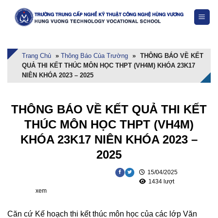
Skip
to
content
Trang Chủ
»
Thông Báo Của Trường
»
THÔNG BÁO VỀ KẾT
QUẢ THI KẾT THÚC MÔN HỌC THPT (VH4M) KHÓA 23K17
NIÊN KHÓA 2023 – 2025
THÔNG BÁO VỀ KẾT QUẢ THI KẾT
THÚC MÔN HỌC THPT (VH4M)
KHÓA 23K17 NIÊN KHÓA 2023 –
2025
15/04/2025
1434 lượt
xem
Căn cứ Kế hoạch thi kết thúc môn học của các lớp Văn