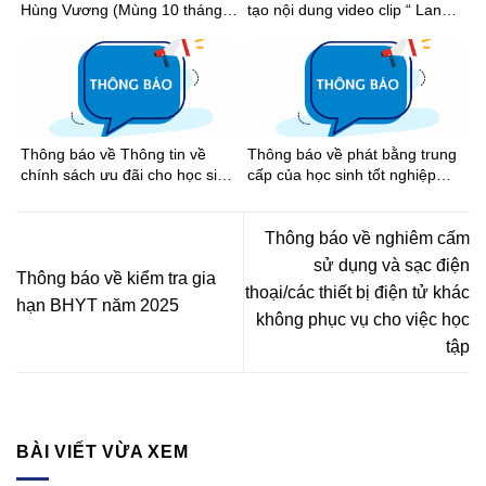
Hùng Vương (Mùng 10 tháng 3
tạo nội dung video clip “ Lan
âm lịch), Ngày Chiến thắng
tỏa tinh thần thể thao học
(30/4) và Ngày Quốc tế Lao
đường Thành phố Hồ Chí Minh
động (01/5) năm 2026
năm học 2025-2026”
Thông báo về Thông tin về
Thông báo về phát bằng trung
chính sách ưu đãi cho học sinh
cấp của học sinh tốt nghiệp
khi đi xe buýt trên địa bàn
năm 2026
Thành phố Hồ Chí Minh
Thông báo về nghiêm cấm
sử dụng và sạc điện
Thông báo về kiểm tra gia
thoại/các thiết bị điện tử khác
hạn BHYT năm 2025
không phục vụ cho việc học
tập
BÀI VIẾT VỪA XEM