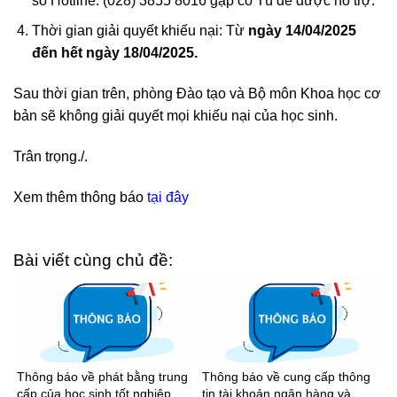
số Hotline: (028) 3855 8016 gặp cô Tú để được hỗ trợ.
Thời gian giải quyết khiếu nại: Từ
ngày
14
/0
4
/202
5
đến hết ngày
18
/0
4/
202
5
.
Sau thời gian trên, phòng Đào tạo và Bộ môn Khoa học cơ
bản sẽ không giải quyết mọi khiếu nại của học sinh.
Trân trọng./.
Xem thêm thông báo
tại đây
Bài viết cùng chủ đề:
Thông báo về phát bằng trung
Thông báo về cung cấp thông
cấp của học sinh tốt nghiệp
tin tài khoản ngân hàng và