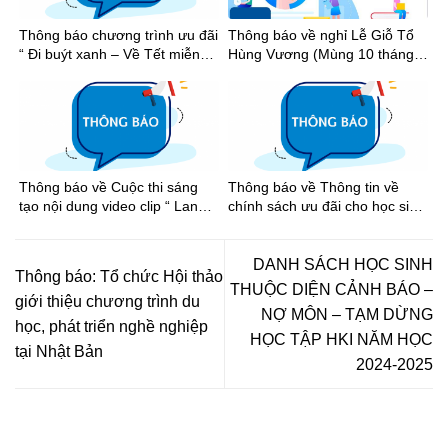
Thông báo chương trình ưu đãi
Thông báo về nghỉ Lễ Giỗ Tổ
“ Đi buýt xanh – Về Tết miễn
Hùng Vương (Mùng 10 tháng 3
phí”
âm lịch), Ngày Chiến thắng
(30/4) và Ngày Quốc tế Lao
động (01/5) năm 2026
Thông báo về Cuộc thi sáng
Thông báo về Thông tin về
tạo nội dung video clip “ Lan
chính sách ưu đãi cho học sinh
tỏa tinh thần thể thao học
khi đi xe buýt trên địa bàn
đường Thành phố Hồ Chí Minh
Thành phố Hồ Chí Minh
năm học 2025-2026”
DANH SÁCH HỌC SINH
Thông báo: Tổ chức Hội thảo
THUỘC DIỆN CẢNH BÁO –
giới thiệu chương trình du
NỢ MÔN – TẠM DỪNG
học, phát triển nghề nghiệp
HỌC TẬP HKI NĂM HỌC
tại Nhật Bản
2024-2025