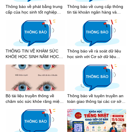
Thông báo về phát bằng trung
Thông báo về cung cấp thông
cấp của học sinh tốt nghiệp
tin tài khoản ngân hàng và
năm 2026
nhận tiền học bổng khuyến
khích học tập học kỳ I năm học
2025-2026
THÔNG TIN VỀ KHÁM SỨC
Thông báo về rà soát dữ liệu
KHỎE HỌC SINH NĂM HỌC
học sinh với Cơ sở dữ liệu
2026-2027
quốc gia
Bộ tài liệu truyền thông về
Thông báo về tuyên truyền an
chăm sóc sức khỏe răng miệng
toàn giao thông tại các cơ sở
và mắt học đường
giáo dục trên địa bàn Thành
phố Hồ Chí Minh năm 2026