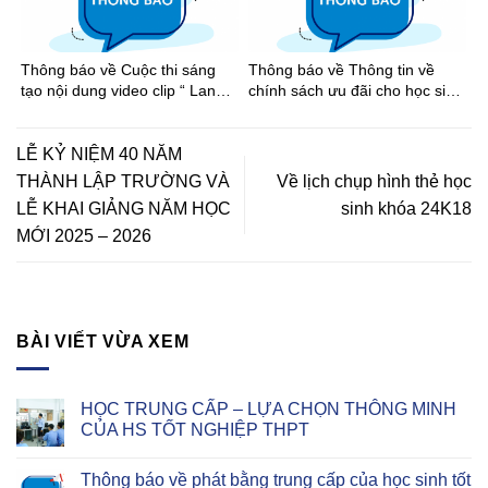
Thông báo về Cuộc thi sáng
Thông báo về Thông tin về
tạo nội dung video clip “ Lan
chính sách ưu đãi cho học sinh
tỏa tinh thần thể thao học
khi đi xe buýt trên địa bàn
đường Thành phố Hồ Chí Minh
Thành phố Hồ Chí Minh
năm học 2025-2026”
LỄ KỶ NIỆM 40 NĂM
THÀNH LẬP TRƯỜNG VÀ
Về lịch chụp hình thẻ học
LỄ KHAI GIẢNG NĂM HỌC
sinh khóa 24K18
MỚI 2025 – 2026
BÀI VIẾT VỪA XEM
HỌC TRUNG CẤP – LỰA CHỌN THÔNG MINH
CỦA HS TỐT NGHIỆP THPT
Thông báo về phát bằng trung cấp của học sinh tốt