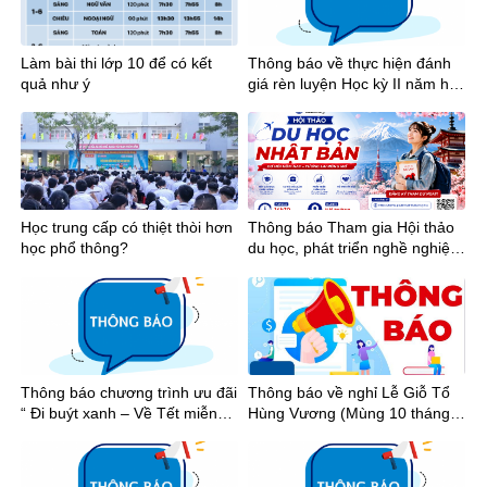
Làm bài thi lớp 10 để có kết
Thông báo về thực hiện đánh
quả như ý
giá rèn luyện Học kỳ II năm học
2025-2026
Học trung cấp có thiệt thòi hơn
Thông báo Tham gia Hội thảo
học phổ thông?
du học, phát triển nghề nghiệp
tại Nhật Bản
Thông báo chương trình ưu đãi
Thông báo về nghỉ Lễ Giỗ Tổ
“ Đi buýt xanh – Về Tết miễn
Hùng Vương (Mùng 10 tháng 3
phí”
âm lịch), Ngày Chiến thắng
(30/4) và Ngày Quốc tế Lao
động (01/5) năm 2026