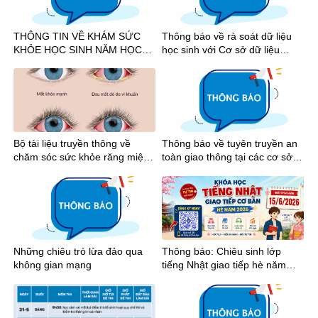
THÔNG TIN VỀ KHÁM SỨC
Thông báo về rà soát dữ liệu
KHỎE HỌC SINH NĂM HỌC
học sinh với Cơ sở dữ liệu
2026-2027
quốc gia
Bộ tài liệu truyền thông về
Thông báo về tuyên truyền an
chăm sóc sức khỏe răng miệng
toàn giao thông tại các cơ sở
và mắt học đường
giáo dục trên địa bàn Thành
phố Hồ Chí Minh năm 2026
Những chiêu trò lừa đảo qua
Thông báo: Chiêu sinh lớp
không gian mạng
tiếng Nhật giao tiếp hè năm
2026