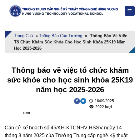
Skip
to
content
Trang Chủ
»
Thông Báo Của Trường
»
Thông Báo Về Việc
Tổ Chức Khám Sức Khỏe Cho Học Sinh Khóa 25K19 Năm
Học 2025-2026
Thông báo về việc tổ chức khám
sức khỏe cho học sinh khóa 25K19
năm học 2025-2026
16/09/2025
2022 lượt
xem
Căn cứ kế hoạch số 45/KH-KTCNHV-HSSV ngày 14
tháng 8 năm 2025 của Trường Trung cấp nghề Kỹ thuật