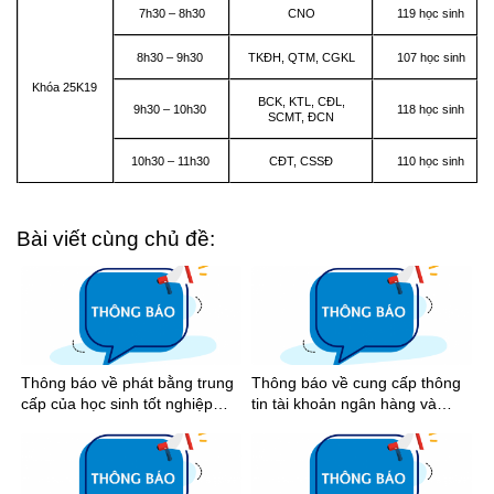
7h30 – 8h30
CNO
119 học sinh
8h30 – 9h30
TKĐH, QTM, CGKL
107 học sinh
Khóa 25K19
BCK, KTL, CĐL,
9h30 – 10h30
118 học sinh
SCMT, ĐCN
10h30 – 11h30
CĐT, CSSĐ
110 học sinh
Bài viết cùng chủ đề:
Thông báo về phát bằng trung
Thông báo về cung cấp thông
cấp của học sinh tốt nghiệp
tin tài khoản ngân hàng và
năm 2026
nhận tiền học bổng khuyến
khích học tập học kỳ I năm học
2025-2026