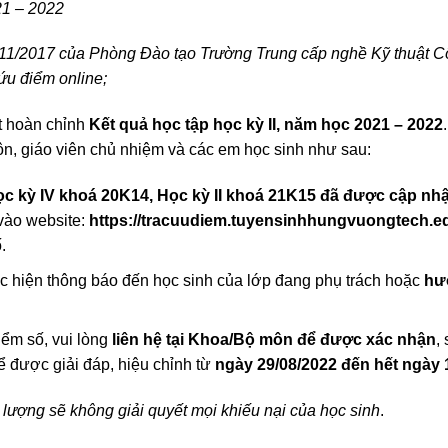
1 – 2022
11
/20
17
của Phòng Đào tạo Trường Trung cấp nghề Kỹ thuật 
cứu điểm online;
t hoàn chỉnh
K
ết quả học
tập học kỳ II,
năm học 20
21
–
20
22
, giáo viên chủ nhiệm và các em học sinh như sau:
ọc kỳ
IV
khoá 20K14, Học kỳ I
I
khoá 21K15 đã được cập nhậ
vào website:
https://tracuudiem.tuyensinhhungvuongtech.ed
.
 hiện thông báo đến học sinh của lớp đang phụ trách hoặc
hư
iểm số, vui lòng
liên hệ tại Khoa/Bộ môn để được xác nhận
,
 được giải đáp, hiệu chỉnh từ
ngày
29
/0
8
/2022 đến hết ngày
 lượng
sẽ không giải quyết mọi khiếu nại của học sinh
.