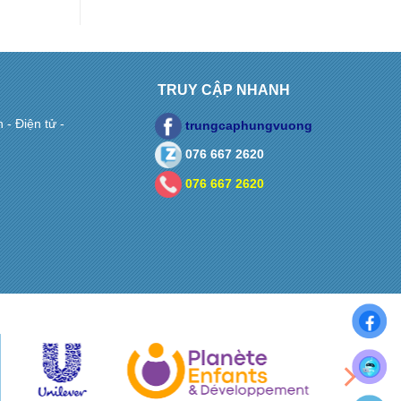
TRUY CẬP NHANH
- Điện tử -
trungcaphungvuong
076 667 2620
076 667 2620