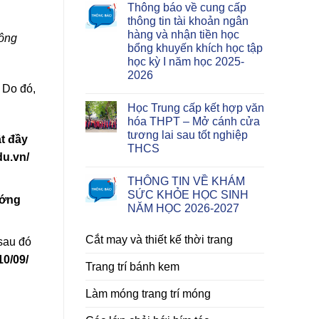
Thông báo về cung cấp
thông tin tài khoản ngân
hàng và nhận tiền học
Công
bổng khuyến khích học tập
học kỳ I năm học 2025-
2026
. Do đó,
Học Trung cấp kết hợp văn
hóa THPT – Mở cánh cửa
tương lai sau tốt nghiệp
t đầy
THCS
u.vn/
THÔNG TIN VỀ KHÁM
SỨC KHỎE HỌC SINH
ớng
NĂM HỌC 2026-2027
Cắt may và thiết kế thời trang
 sau đó
10
/0
9/
Trang trí bánh kem
Làm móng trang trí móng