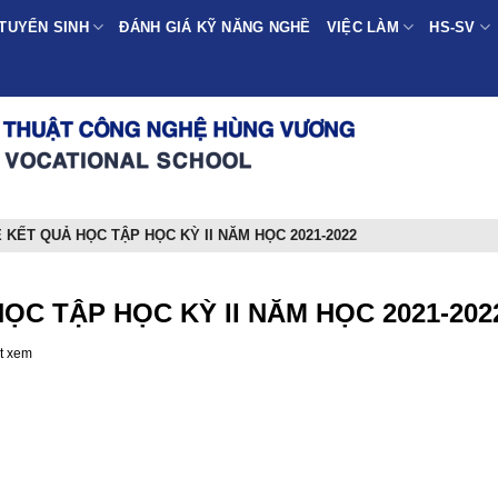
TUYỂN SINH
ĐÁNH GIÁ KỸ NĂNG NGHỀ
VIỆC LÀM
HS-SV
KẾT QUẢ HỌC TẬP HỌC KỲ II NĂM HỌC 2021-2022
C TẬP HỌC KỲ II NĂM HỌC 2021-202
t xem