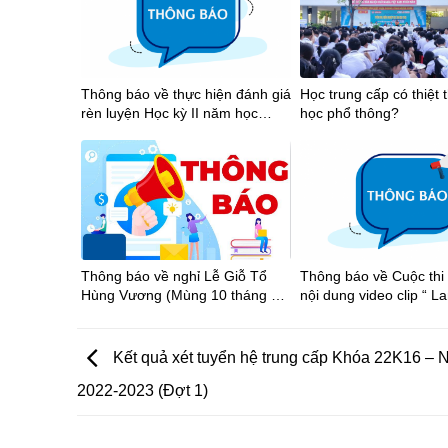
Thông báo về thực hiện đánh giá
Học trung cấp có thiệt 
rèn luyện Học kỳ II năm học
học phổ thông?
2025-2026
Thông báo về nghỉ Lễ Giỗ Tổ
Thông báo về Cuộc thi
Hùng Vương (Mùng 10 tháng 3
nội dung video clip “ La
âm lịch), Ngày Chiến thắng
thần thể thao học đườ
(30/4) và Ngày Quốc tế Lao
phố Hồ Chí Minh năm 
động (01/5) năm 2026
2026”
Kết quả xét tuyển hệ trung cấp Khóa 22K16 –
2022-2023 (Đợt 1)