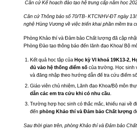
Căn cứ
K
ế hoạch đào tạo
hệ trung cấp
năm học 202
Căn cứ
T
hông báo số 70/TB- KTCNHV-ĐT
ngày
13
/
nghệ Hùng Vương
về việc triển khai phần mềm tra 
Phòng Khảo thí và Đảm bảo Chất lượng đã cập nhậ
Phòng Đào tạo thông báo đến lãnh đạo Khoa/ Bộ môn
Kết quả học tập của
Học kỳ
VI
khoá 19K13-2, H
đủ vào hệ thống điểm
số
của trường. Học sinh 
và đăng nhập theo hướng dẫn để tra cứu điểm số
Giáo viên chủ nhiệm, Lãnh đạo Khoa/Bộ môn thực
dẫn các em tra cứu khi có nhu cầu
.
Trường hợp học sinh có thắc mắc, khiếu nại về đ
đến
phòng
Khảo thí và Đảm bảo
C
hất lượng
để
Sau thời gian trên,
phòng
Khảo thí và Đảm bảo
C
hất