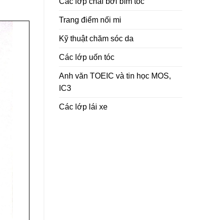
Các lớp chải bới bím tóc
Trang điểm nối mi
Kỹ thuật chăm sóc da
Các lớp uốn tóc
Anh văn TOEIC và tin học MOS,
IC3
Các lớp lái xe