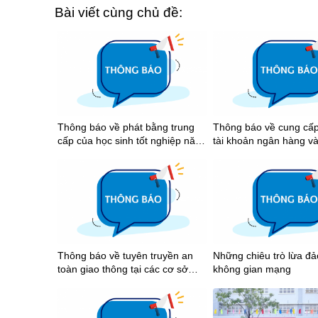
Bài viết cùng chủ đề:
Thông báo về phát bằng trung
Thông báo về cung cấp
cấp của học sinh tốt nghiệp năm
tài khoản ngân hàng v
2026
tiền học bổng khuyến k
tập học kỳ I năm học 
Thông báo về tuyên truyền an
Những chiêu trò lừa đ
toàn giao thông tại các cơ sở
không gian mạng
giáo dục trên địa bàn Thành phố
Hồ Chí Minh năm 2026