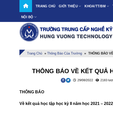
Skip
TRANG CHỦ
GIỚI THIỆU
KHOA/TT/BM
to
content
NỘI BỘ
Trang Chủ
»
Thông Báo Của Trường
»
THÔNG BÁO VỀ 
THÔNG BÁO VỀ KẾT QUẢ HỌ
29/08/2022
2183 lượ
THÔNG BÁO
Về kết quả học tập học kỳ II n
ăm học 20
21
–
20
22