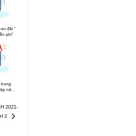
ưu đãi “
ễn phí”
 trung
hiệp năm
NH 2021-
ợt 2