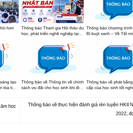
thòi hơn
Thông báo Tham gia Hội thảo du
Thông báo chương trình 
học, phát triển nghề nghiệp tại
Đi buýt xanh – Về Tết mi
Nhật Bản
 sáng tạo
Thông báo về Thông tin về chính
Thông báo về phát bằng
n tỏa tinh
sách ưu đãi cho học sinh khi đi
cấp của học sinh tốt ng
ng Thành
xe buýt trên địa bàn Thành phố
2026
học 2025-
Hồ Chí Minh
Thông báo về thực hiện đánh giá rèn luyện HKII 
 Năm học
2022, đ