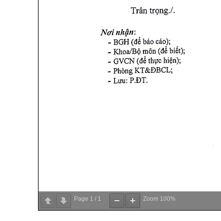
Page
1
/
1
Zoom
100%