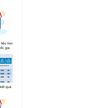
 liệu học
uốc gia
 kết quả