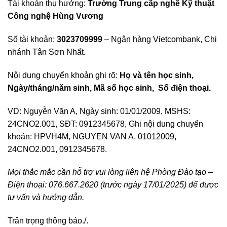
Tài khoản thụ hưởng:
Trường Trung cấp nghề Kỹ thuật
Công nghệ Hùng Vương
Số tài khoản:
3023709999
– Ngân hàng Vietcombank, Chi
nhánh Tân Sơn Nhất.
Nội dung chuyển khoản ghi rõ:
Họ và tên học sinh,
Ngày/tháng/năm sinh, Mã số học sinh, Số điện thoại.
VD: Nguyễn Văn A, Ngày sinh: 01/01/2009, MSHS:
24CNO2.001, SĐT: 0912345678, Ghi nội dung chuyển
khoản: HPVH4M, NGUYEN VAN A, 01012009,
24CNO2.001, 0912345678.
Mọi thắc mắc cần hỗ trợ vui lòng liên hệ Phòng Đào tạo –
Điện thoại: 076.667.2620 (trước ngày 17/01/2025) để được
tư vấn và hướng dẫn.
Trân trọng thông báo./.