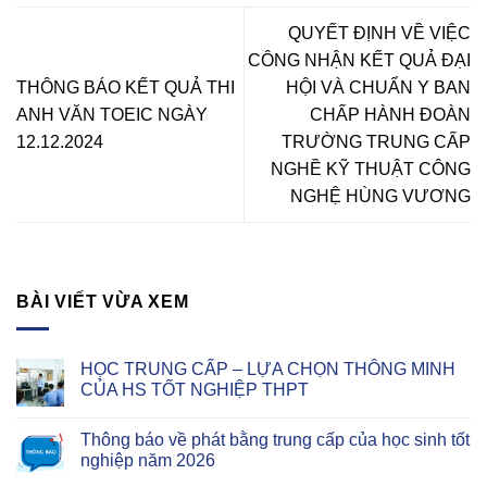
Thành phố Hồ Chí Minh
QUYẾT ĐỊNH VỀ VIỆC
CÔNG NHẬN KẾT QUẢ ĐẠI
THÔNG BÁO KẾT QUẢ THI
HỘI VÀ CHUẨN Y BAN
ANH VĂN TOEIC NGÀY
CHẤP HÀNH ĐOÀN
12.12.2024
TRƯỜNG TRUNG CẤP
NGHỀ KỸ THUẬT CÔNG
NGHỆ HÙNG VƯƠNG
BÀI VIẾT VỪA XEM
HỌC TRUNG CẤP – LỰA CHỌN THÔNG MINH
CỦA HS TỐT NGHIỆP THPT
Thông báo về phát bằng trung cấp của học sinh tốt
nghiệp năm 2026