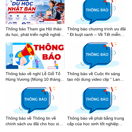
Thông báo Tham gia Hội thảo
Thông báo chương trình ưu đãi
du học, phát triển nghề nghiệp
“ Đi buýt xanh – Về Tết miễn
tại Nhật Bản
phí”
Thông báo về nghỉ Lễ Giỗ Tổ
Thông báo về Cuộc thi sáng
Hùng Vương (Mùng 10 tháng 3
tạo nội dung video clip “ Lan
âm lịch), Ngày Chiến thắng
tỏa tinh thần thể thao học
(30/4) và Ngày Quốc tế Lao
đường Thành phố Hồ Chí Minh
động (01/5) năm 2026
năm học 2025-2026”
Thông báo về Thông tin về
Thông báo về phát bằng trung
chính sách ưu đãi cho học sinh
cấp của học sinh tốt nghiệp
khi đi xe buýt trên địa bàn
năm 2026