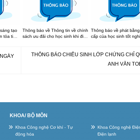
 sáng tạo
Thông báo về Thông tin về chính
Thông báo về phát bằng
n tỏa tinh
sách ưu đãi cho học sinh khi đi
cấp của học sinh tốt ng
ng Thành
xe buýt trên địa bàn Thành phố
2026
học 2025-
Hồ Chí Minh
THÔNG BÁO CHIÊU SINH LỚP CHỨNG CHỈ 
 NGÀY
ANH VĂN TO
KHOA/ BỘ MÔN
Khoa Công nghệ Cơ khí - Tự
Khoa Công nghệ Điện 
động hóa
Điện lạnh