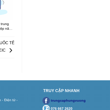
 trung
hiệp năm
QUỐC TẾ
EIC
TRUY CẬP NHANH
- Điện tử -
trungcaphungvuong
076 667 2620