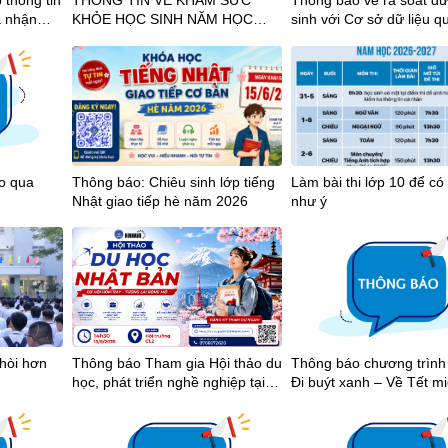
 thông tin
THÔNG TIN VỀ KHÁM SỨC
Thông báo về rà soát dữ
à nhận
KHỎE HỌC SINH NĂM HỌC
sinh với Cơ sở dữ liệu q
hích học
2026-2027
2025-2026
ảo qua
Thông báo: Chiêu sinh lớp tiếng
Làm bài thi lớp 10 để có
Nhật giao tiếp hè năm 2026
như ý
thòi hơn
Thông báo Tham gia Hội thảo du
Thông báo chương trình 
học, phát triển nghề nghiệp tại
Đi buýt xanh – Về Tết mi
Nhật Bản