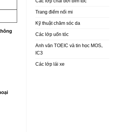
Các lớp chải bới bím tóc
Trang điểm nối mi
Kỹ thuật chăm sóc da
thông
Các lớp uốn tóc
Anh văn TOEIC và tin học MOS,
IC3
Các lớp lái xe
hoại