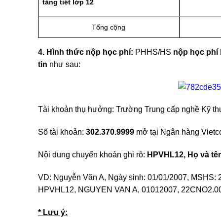
tăng tiết lớp 12
Tổng cộng
4. Hình thức nộp học phí:
PHHS/HS
nộp học phí 
tin
như sau:
Tài khoản thụ hưởng: Trường Trung cấp nghề Kỹ 
Số tài khoản:
302.370.9999
mở tại Ngân hàng Vietc
Nội dung chuyển khoản ghi rõ:
HPVHL12, Họ và tên
VD: Nguyễn Văn A, Ngày sinh: 01/01/2007, MSHS: 
HPVHL12, NGUYEN VAN A, 01012007, 22CNO2.00
* Lưu ý: