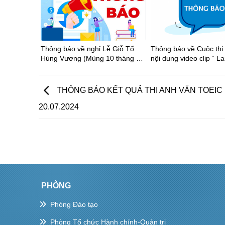
Thông báo về nghỉ Lễ Giỗ Tổ
Thông báo về Cuộc thi
Hùng Vương (Mùng 10 tháng 3
nội dung video clip “ La
âm lịch), Ngày Chiến thắng
thần thể thao học đườ
(30/4) và Ngày Quốc tế Lao
phố Hồ Chí Minh năm 
động (01/5) năm 2026
2026”
THÔNG BÁO KẾT QUẢ THI ANH VĂN TOEIC
20.07.2024
PHÒNG
Phòng Đào tạo
Phòng Tổ chức Hành chính-Quản trị