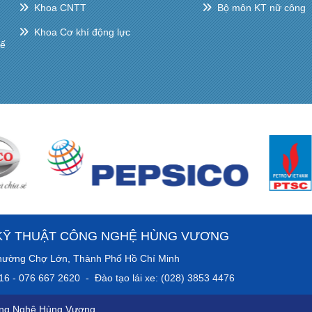
Khoa CNTT
Bộ môn KT nữ công
Khoa Cơ khí động lực
hế
KỸ THUẬT CÔNG NGHỆ HÙNG VƯƠNG
anh, Phường Chợ Lớn, Thành Phố Hồ Chí Minh
016 - 076 667 2620 - Đào tạo lái xe: (028) 3853 4476
ông Nghệ Hùng Vương