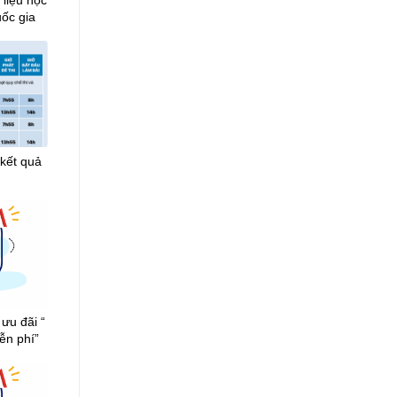
 liệu học
uốc gia
 kết quả
ưu đãi “
ễn phí”