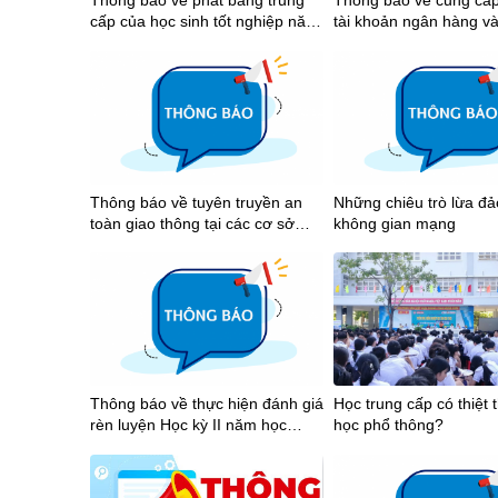
Thông báo về phát bằng trung
Thông báo về cung cấp
cấp của học sinh tốt nghiệp năm
tài khoản ngân hàng v
2026
tiền học bổng khuyến k
tập học kỳ I năm học 
Thông báo về tuyên truyền an
Những chiêu trò lừa đ
toàn giao thông tại các cơ sở
không gian mạng
giáo dục trên địa bàn Thành phố
Hồ Chí Minh năm 2026
Thông báo về thực hiện đánh giá
Học trung cấp có thiệt 
rèn luyện Học kỳ II năm học
học phổ thông?
2025-2026