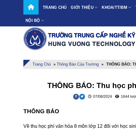
Skip
TRANG CHỦ
GIỚI THIỆU
KHOA/TT/BM
to
content
NỘI BỘ
Trang Chủ
»
Thông Báo Của Trường
»
THÔNG BÁO: Th
THÔNG BÁO: Thu học phí
07/08/2024
1644 lượ
THÔNG BÁO
Về thu học phí văn hóa 8 môn lớp 12 đối với học si