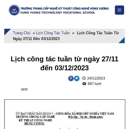
Skip
to
content
Trang Chủ
»
Lịch Công Tác Tuần
»
Lịch Công Tác Tuần Từ
Ngày 27/11 Đến 03/12/2023
Lịch công tác tuần từ ngày 27/11
đến 03/12/2023
24/11/2023
887 lượt
xem