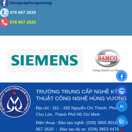
trungcaphungvuong
076 667 2620
076 667 2620
TRƯỜNG TRUNG CẤP NGHỀ KỸ
THUẬT CÔNG NGHỆ HÙNG VƯƠNG
Địa chỉ : 161 - 165 Nguyễn Chí Thanh, Phường
Chợ Lớn, Thành Phố Hồ Chí Minh
Điện thoại : Đào tạo nghề: (028) 3855 8016 - 076
667 2620 - Đào tạo lái xe: (028) 3853 4476