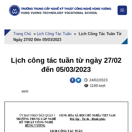
Skip
to
content
Trang Chủ
»
Lịch Công Tác Tuần
»
Lịch Công Tác Tuần Từ
Ngày 27/02 Đến 05/03/2023
Lịch công tác tuần từ ngày 27/02
đến 05/03/2023
24/02/2023
1199 lượt
xem