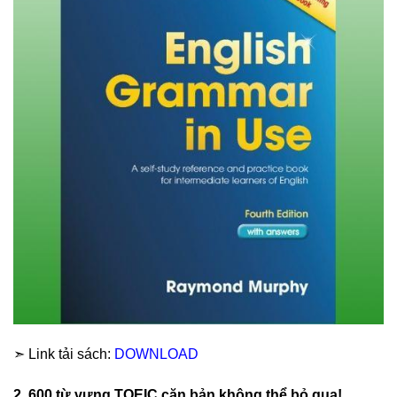
➣ Link tải sách:
DOWNLOAD
2. 600 từ vựng TOEIC căn bản không thể bỏ qua!