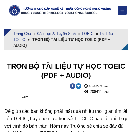
Skip
to
content
Trang Chủ
»
Đào Tạo & Tuyển Sinh
»
TOEIC
»
Tài Liệu
TOEIC
»
TRỌN BỘ TÀI LIỆU TỰ HỌC TOEIC {PDF +
AUDIO}
TRỌN BỘ TÀI LIỆU TỰ HỌC TOEIC
{PDF + AUDIO}
02/06/2024
280411 lượt
xem
Để giúp các bạn không phải mất quá nhiều thời gian tìm tài
liệu TOEIC, hay chọn lựa học sách TOEIC nào tốt phù hợp
với trình độ bản thân. Hôm nay Trường sẽ chia sẻ đầy đủ