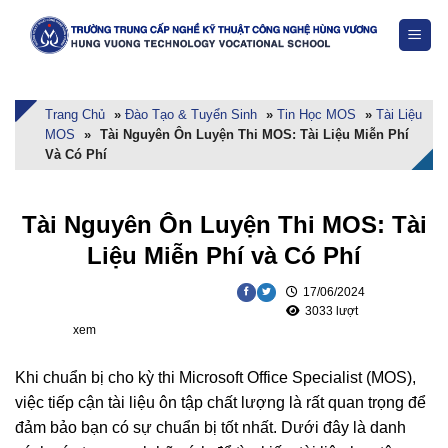
Skip
to
content
Trang Chủ
»
Đào Tạo & Tuyển Sinh
»
Tin Học MOS
»
Tài Liệu
MOS
»
Tài Nguyên Ôn Luyện Thi MOS: Tài Liệu Miễn Phí
Và Có Phí
Tài Nguyên Ôn Luyện Thi MOS: Tài
Liệu Miễn Phí và Có Phí
17/06/2024
3033 lượt
xem
Khi chuẩn bị cho kỳ thi Microsoft Office Specialist (MOS),
việc tiếp cận tài liệu ôn tập chất lượng là rất quan trọng để
đảm bảo bạn có sự chuẩn bị tốt nhất. Dưới đây là danh