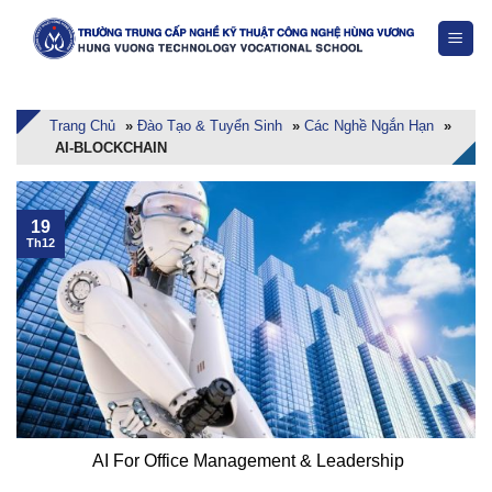
Skip
to
content
Trang Chủ
»
Đào Tạo & Tuyển Sinh
»
Các Nghề Ngắn Hạn
»
AI-BLOCKCHAIN
19
Th12
AI For Office Management & Leadership