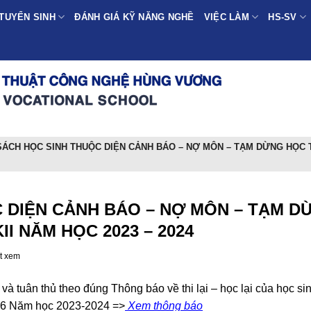
TUYỂN SINH
ĐÁNH GIÁ KỸ NĂNG NGHỀ
VIỆC LÀM
HS-SV
SÁCH HỌC SINH THUỘC DIỆN CẢNH BÁO – NỢ MÔN – TẠM DỪNG HỌC 
 DIỆN CẢNH BÁO – NỢ MÔN – TẠM D
II NĂM HỌC 2023 – 2024
t xem
 và tuân thủ theo đúng Thông báo về thi lại – học lại của học si
16 Năm học 2023-2024 =>
Xem thông báo