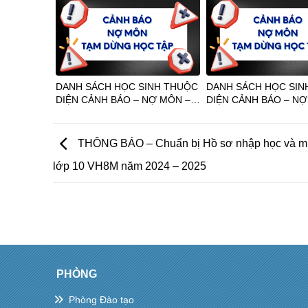
DANH SÁCH HỌC SINH THUỘC
DANH SÁCH HỌC SIN
DIỆN CẢNH BÁO – NỢ MÔN –
DIỆN CẢNH BÁO – NỢ
TẠM DỪNG HỌC TẬP HKI NĂM
TẠM DỪNG HỌC TẬP 
HỌC 2024-2025
HỌC 2020 – 2021
THÔNG BÁO – Chuẩn bị Hồ sơ nhập học và 
lớp 10 VH8M năm 2024 – 2025
PHÒNG
Phòng Đào tạo