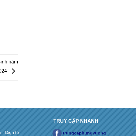
sinh năm
2024
TRUY CẬP NHANH
- Điện tử -
trungcaphungvuong