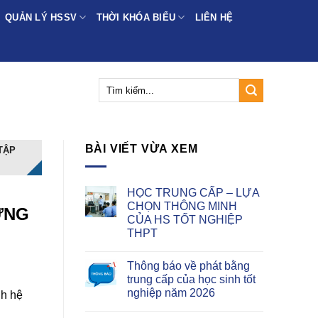
QUẢN LÝ HSSV
THỜI KHÓA BIỂU
LIÊN HỆ
BÀI VIẾT VỪA XEM
TẬP
HỌC TRUNG CẤP – LỰA
CHỌN THÔNG MINH
ỪNG
CỦA HS TỐT NGHIỆP
THPT
Thông báo về phát bằng
trung cấp của học sinh tốt
nghiệp năm 2026
nh hệ