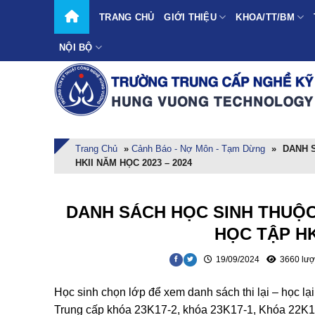
Skip
TRANG CHỦ
GIỚI THIỆU
KHOA/TT/BM
to
content
NỘI BỘ
Trang Chủ
»
Cảnh Báo - Nợ Môn - Tạm Dừng
»
DANH 
HKII NĂM HỌC 2023 – 2024
DANH SÁCH HỌC SINH THUỘC
HỌC TẬP HK
19/09/2024
3660 lượ
Học sinh chọn lớp để xem danh sách thi lại – học lại
Trung cấp khóa 23K17-2, khóa 23K17-1, Khóa 22K