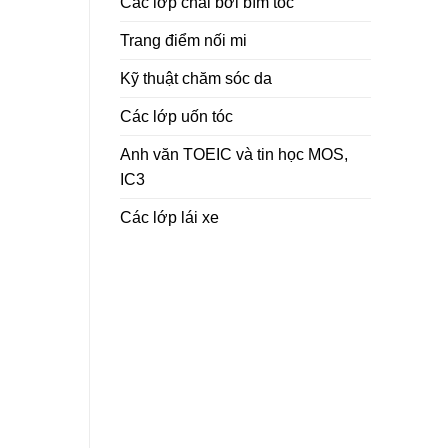
Các lớp chải bới bím tóc
Trang điểm nối mi
Kỹ thuật chăm sóc da
Các lớp uốn tóc
Anh văn TOEIC và tin học MOS,
IC3
Các lớp lái xe