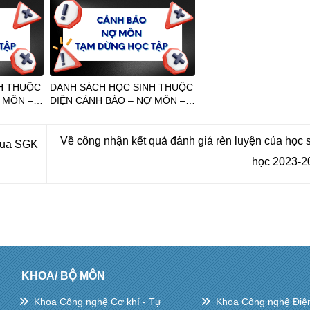
H THUỘC
DANH SÁCH HỌC SINH THUỘC
 MÔN –
DIỆN CẢNH BÁO – NỢ MÔN –
HKI NĂM
TẠM DỪNG HỌC TẬP NĂM
HỌC 2019 – 2020
Về công nhận kết quả đánh giá rèn luyện của học 
mua SGK
học 2023-
KHOA/ BỘ MÔN
Khoa Công nghệ Cơ khí - Tự
Khoa Công nghệ Điện 